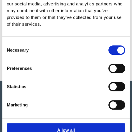
Garantivillkor
our social media, advertising and analytics partners who
may combine it with other information that you’ve
provided to them or that they’ve collected from your use
Produktens utseende kan avvika mot de bilder som visas
of their services.
på hemsidan.
Consent
Necessary
Selection
Preferences
Statistics
Marketing
Vi har så mycket vi skulle vilja berätta om detta både
stora och lilla företag i Ulefoss, Norge. Ett familjeföretag
Allow all
som i snart 50 år tillverkat och sålt lekplatsutrustning,