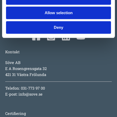
parkmöbler m.m. i Norden. Tillväxten beror faktiskt mest
på produkterna i sig; underhållsfritt, lång garanti,
Allow selection
inspirerande utmaningar för barnen, hög säkerhet och
numera även design i toppklass.
Deny
Kontakt
Söve AB
E A Rosengrensgata 32
421 31 Västra Frölunda
Telefon: 031-773 97 00
E-post:
info@sove.se
Certifiering