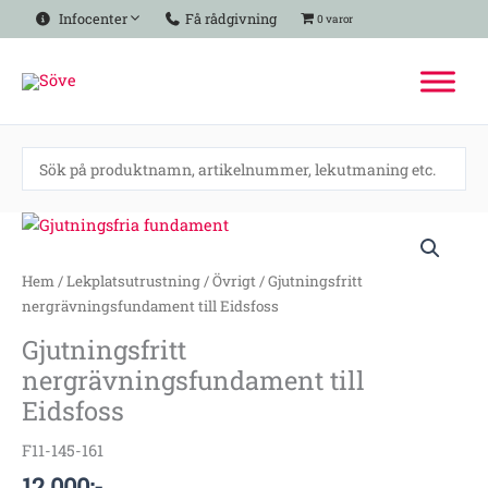
Hoppa
Infocenter
Få rådgivning
0 varor
till
innehåll
Gjutningsfritt
nergrävningsfundament
till
Hem
/
Lekplatsutrustning
/
Övrigt
/ Gjutningsfritt
Eidsfoss
nergrävningsfundament till Eidsfoss
mängd
Gjutningsfritt
nergrävningsfundament till
Eidsfoss
F11-145-161
12 000
:-