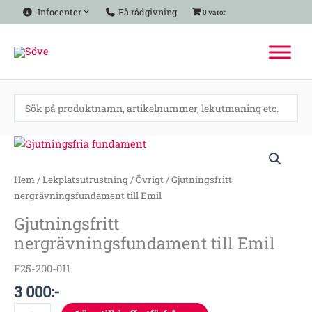
Hoppa
Infocenter
Få rådgivning
0 varor
till
innehåll
Gjutningsfritt
nergrävningsfundament
till
Hem
/
Lekplatsutrustning
/
Övrigt
/ Gjutningsfritt
Emil
nergrävningsfundament till Emil
mängd
Gjutningsfritt
nergrävningsfundament till Emil
F25-200-011
3 000
:-