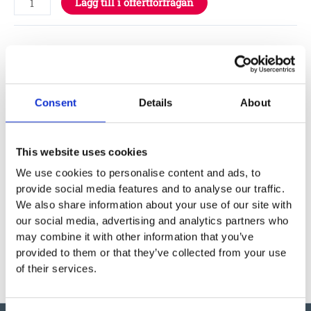
Lägg till i offertförfrågan
Specifikationer
Consent
Details
About
Garantivillkor
This website uses cookies
Produktens utseende kan avvika mot de bilder som visas
We use cookies to personalise content and ads, to
på hemsidan.
provide social media features and to analyse our traffic.
We also share information about your use of our site with
our social media, advertising and analytics partners who
may combine it with other information that you’ve
provided to them or that they’ve collected from your use
of their services.