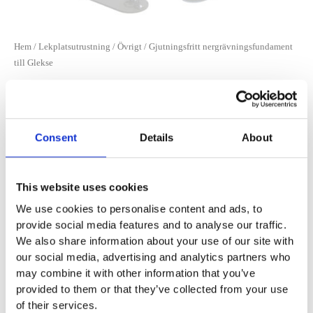
Hem
/
Lekplatsutrustning
/
Övrigt
/ Gjutningsfritt nergrävningsfundament
till Glekse
Gjutningsfritt nergrävningsfundament till
Glekse
F14-100-014
Consent
Details
About
12 000
:-
Lägg till i offertförfrågan
This website uses cookies
We use cookies to personalise content and ads, to
provide social media features and to analyse our traffic.
Specifikationer
We also share information about your use of our site with
our social media, advertising and analytics partners who
may combine it with other information that you’ve
provided to them or that they’ve collected from your use
Garantivillkor
of their services.