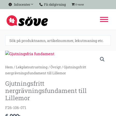
Hoppa
Infocenter
Få rådgivning
0 varor
till
innehåll
Gjutningsfritt
nergrävningsfundament
till
Hem
/
Lekplatsutrustning
/
Övrigt
/ Gjutningsfritt
Lillemor
nergrävningsfundament till Lillemor
mängd
Gjutningsfritt
nergrävningsfundament till
Lillemor
F26-106-071