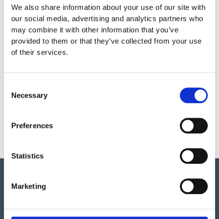
We also share information about your use of our site with
our social media, advertising and analytics partners who
Garantivillkor
may combine it with other information that you’ve
provided to them or that they’ve collected from your use
of their services.
Produktens utseende kan avvika mot de bilder som visas
på hemsidan.
Consent
Necessary
Selection
Preferences
Statistics
Marketing