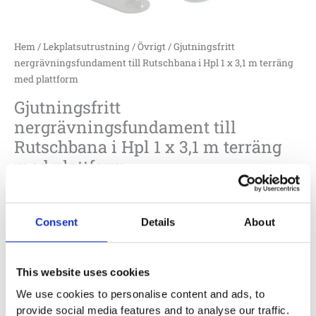
med
plattform
mängd
Hem
/
Lekplatsutrustning
/
Övrigt
/ Gjutningsfritt
nergrävningsfundament till Rutschbana i Hpl 1 x 3,1 m terräng
med plattform
Gjutningsfritt
nergrävningsfundament till
Rutschbana i Hpl 1 x 3,1 m terräng
med plattform
F40-143-122
7 000
:-
Consent
Details
About
Lägg till i offertförfrågan
This website uses cookies
We use cookies to personalise content and ads, to
Specifikationer
provide social media features and to analyse our traffic.