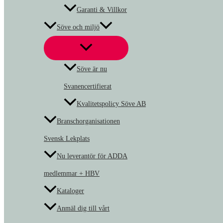
Garanti & Villkor
Söve och miljö
Söve är nu
Svanencertifierat
Kvalitetspolicy Söve AB
Branschorganisationen
Svensk Lekplats
Nu leverantör för ADDA
medlemmar + HBV
Kataloger
Anmäl dig till vårt