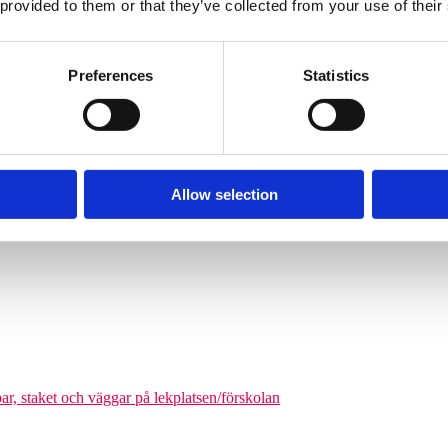
 provided to them or that they’ve collected from your use of their
Söves klätterpyramider finns i flera storlekar, från tre meters höjd upp
nga barn från cirka 6 år och uppåt att klättra på en och samma gång. De
äkerhetszon med en diameter på cirka 9–14,5 meter. Det som gör klätterpy
Preferences
Statistics
om tar större plats, maximerar nätstrukturen antalet användare på ytan. Ni
olgårdar och kommunala parker.
Allow selection
odukter där man kan förena leken med matematikutmaningar
par, staket och väggar på lekplatsen/förskolan