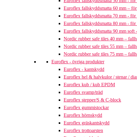
Euroflex fallskyddsmatta 50 mm - för 
Euroflex fallskyddsmatta 60 mm – för 
Euroflex fallskyddsmatta 70 mm - för 
Euroflex fallskyddsmatta 80 mm - för 
Euroflex fallskyddsmatta 90 mm soft - 
Nordic rubber safe tiles 40 mm – fallh
Nordic rubber safe tiles 55 mm – fallh
Nordic rubber safe tiles 75 mm – fallh
Euroflex - övriga produkter
Euroflex - kantskydd
Euroflex hel & halvkulor / stenar / d
Euroflex kub / kub EPDM
Euroflex svamp/träd
Euroflex stepper/S & C-block
Euroflex gummistockar
Euroflex hörnskydd
Euroflex gräskantskydd
Euroflex trottoarsten