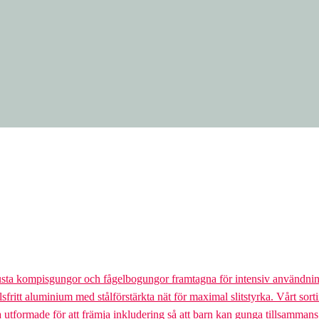
usta kompisgungor och fågelbogungor framtagna för intensiv användnin
lsfritt aluminium med stålförstärkta nät för maximal slitstyrka. Vårt so
la utformade för att främja inkludering så att barn kan gunga tillsamman