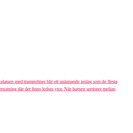
platsen med trampoliner blir ett spännande inslag som de flesta
trustning där det finns lediga ytor. När barnen springer mellan