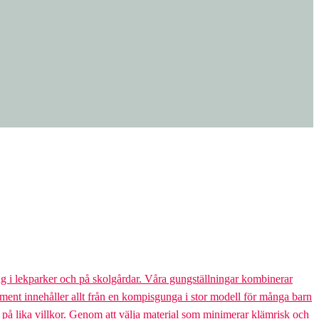
g i lekparker och på skolgårdar. Våra gungställningar kombinerar
rtiment innehåller allt från en kompisgunga i stor modell för många barn
s på lika villkor. Genom att välja material som minimerar klämrisk och