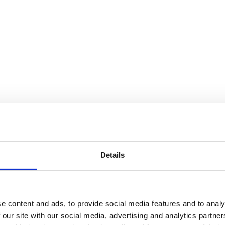
Details
e content and ads, to provide social media features and to analy
 our site with our social media, advertising and analytics partn
finns i flera storlekar, från tre meters höjd upp till den 6,5 meter hög