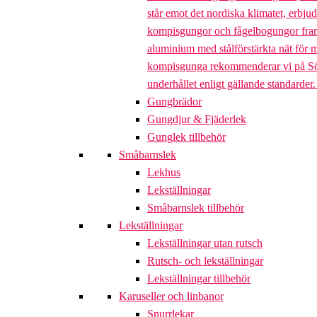
står emot det nordiska klimatet, erbj
kompisgungor och fågelbogungor framta
aluminium med stålförstärkta nät för m
kompisgunga rekommenderar vi på Söve a
underhållet enligt gällande standarder
Gungbrädor
Gungdjur & Fjäderlek
Gunglek tillbehör
Småbarnslek
Lekhus
Lekställningar
Småbarnslek tillbehör
Lekställningar
Lekställningar utan rutsch
Rutsch- och lekställningar
Lekställningar tillbehör
Karuseller och linbanor
Snurrlekar