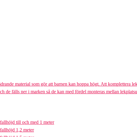
ädrande material som gör att barnen kan hoppa högt. Att komplettera lek
och de fälls ner i marken så de kan med fördel monteras mellan lekplatsu
fallhöjd till och med 1 meter
fallhöjd 1,2 meter