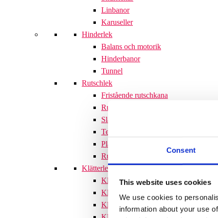
Linbanor
Karuseller
Hinderlek
Balans och motorik
Hinderbanor
Tunnel
Rutschlek
Fristående rutschkana
Rutschkanor till lekställningar
Släntrutschkana
Terrängtrappor
Plattformar
Consent
Rutschlek tillbehör
Klätterlek
Klätterställningar
This website uses cookies
Klätterställning med rutschkana
We use cookies to personalis
Klätternät
information about your use of
Klätterpyramid
Söves klätterpyramider 