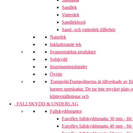
Sandlek
Vattenlek
Sandlekbord
Sand- och vattenlek tillbehör
Naturlek
Inkluderande lek
Svanenmärkta produkter
Solskydd
Inspringningshinder
Övrigt
Trampolin
Trampolinerna är tillverkade av fj
barnen uppskattar. De tar inte mycket plats 
klätterställningar och
FALLSKYDD & UNDERLAG
Fallskyddsmattor
Euroflex fallskyddsmatta 30 mm - för 
Euroflex fallskyddsmatta 40 mm - för 