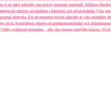
uder vi en säker lekmiljö som kräver minimalt underhåll. Hållbara fågel
gna för intensiv användning i lekparker och på skolgårdar. Våra gungst
aximal slitstyrka. För att garantera högsta säkerhet är våra produkter di
tt ni: Kontrollerar slitaget på upphängningsbultar och infästningspunkt
. Väljer certifierad utrustning – alla våra gungor uppfyller kraven i SS-