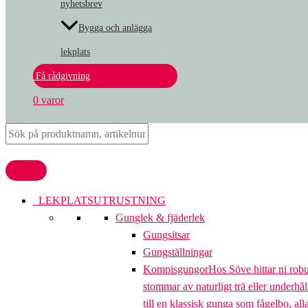
nyhetsbrev
Bygga och anlägga
lekplats
Få rådgivning
0 varor
LEKPLATSUTRUSTNING
Gunglek & fjäderlek
Gungsitsar
Gungställningar
Kompisgungor
Hos Söve hittar ni rob
stommar av naturligt trä eller underhål
till en klassisk gunga som fågelbo, al