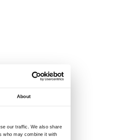
About
se our traffic. We also share
ers who may combine it with
a Climbing pyramid 650. Läs mer...