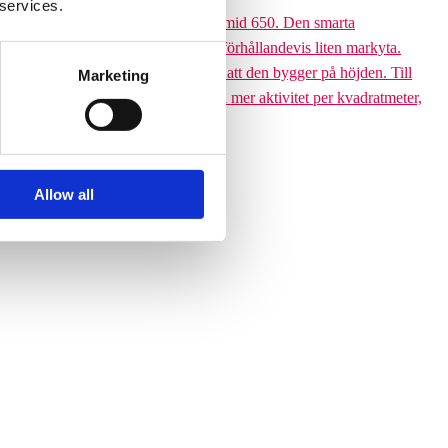
 services.
 till den 6,5 meter höga Climbing pyramid 650. Den smarta
ssutom tar klätterpyramiden upp en förhållandevis liten markyta.
ramiden till ett yteffektivt val är att den bygger på höjden. Till
Marketing
 får plats med betydligt fler barn och mer aktivitet per kvadratmeter,
Allow all