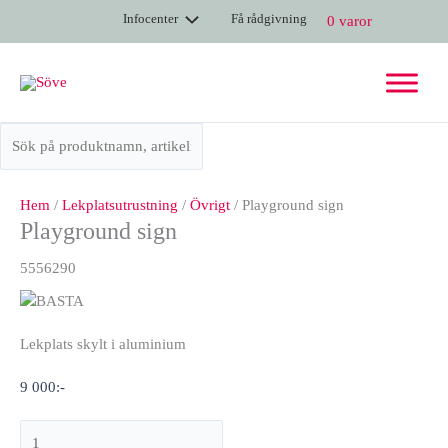
Hoppa
Playground
Infocenter
Få rådgivning
0 varor
till
sign
innehåll
mängd
Hem
/
Lekplatsutrustning
/
Övrigt
/ Playground sign
Playground sign
5556290
Lekplats skylt i aluminium
9 000
:-