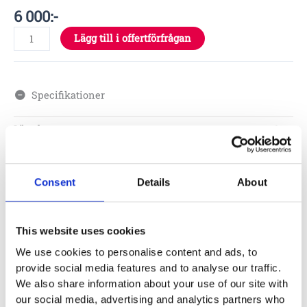
6 000
:-
Lägg till i offertförfrågan
Specifikationer
Längd
21 m
Material
Consent
Details
About
Skötsel
This website uses cookies
We use cookies to personalise content and ads, to
Garantivillkor
provide social media features and to analyse our traffic.
We also share information about your use of our site with
our social media, advertising and analytics partners who