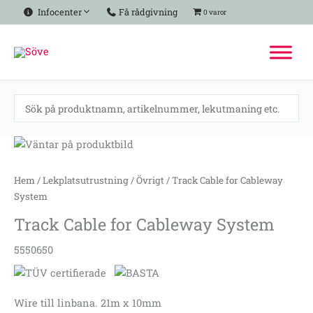
Hoppa
Infocenter
Få rådgivning
0 varor
till
innehåll
Track
Cable
for
Hem
/
Lekplatsutrustning
/
Övrigt
/ Track Cable for Cableway
Cableway
System
System
Track Cable for Cableway System
mängd
5550650
Wire till linbana. 21m x 10mm