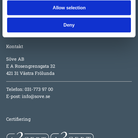
inspirerande utmaningar för barnen, hög säkerhet och
Allow selection
numera även design i toppklass.
Deny
Kontakt
Söve AB
E A Rosengrensgata 32
421 31 Västra Frölunda
Telefon: 031-773 97 00
E-post:
info@sove.se
Certifiering