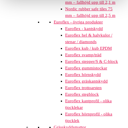
mm – fallhöjd upp till 2,1 m
Nordic rubber safe tiles 75
mm – fallhöjd upp till 2,5 m
Euroflex - övriga produkter
Euroflex - kantskydd
Euroflex hel & halvkulor /
stenar / diamonds
Euroflex kub / kub EPDM
Euroflex svamp/träd
Euroflex stepper/S & C-block
Euroflex gummistockar
Euroflex hörnskydd
Euroflex gräskantskydd
Euroflex trottoarsten
Euroflex stegblock
Euroflex kantprofil - olika
tjocklekar
Euroflex hörnprofil - olika
tjocklek
Grässkyddsmattor