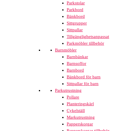
Parkstolar
Parkbord
Bänkbord
Sittgrupper
Sittpallar
Tillgänglighetsanpassat
Parkmöbler tillbehör
Barnmöbler
Barnbänkar
Barnsoffor
Barnbord
Bänkbord för barn
Sittpallar för barn
Parkutrustning
Pollare
Planteringskärl
Cykelställ
Markutrustning
Papperskorgar
Papperskorgar tillbehör