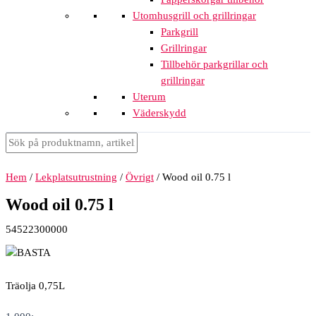
Utomhusgrill och grillringar
Parkgrill
Grillringar
Tillbehör parkgrillar och
grillringar
Uterum
Väderskydd
Hem
/
Lekplatsutrustning
/
Övrigt
/ Wood oil 0.75 l
Wood oil 0.75 l
54522300000
Träolja 0,75L