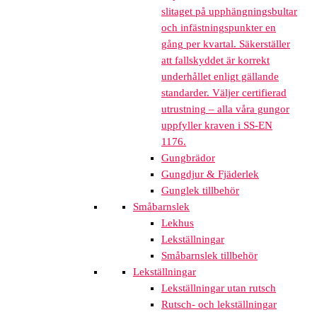
slitaget på upphängningsbultar
och infästningspunkter en
gång per kvartal. Säkerställer
att fallskyddet är korrekt
underhållet enligt gällande
standarder. Väljer certifierad
utrustning – alla våra gungor
uppfyller kraven i SS-EN
1176.
Gungbrädor
Gungdjur & Fjäderlek
Gunglek tillbehör
Småbarnslek
Lekhus
Lekställningar
Småbarnslek tillbehör
Lekställningar
Lekställningar utan rutsch
Rutsch- och lekställningar