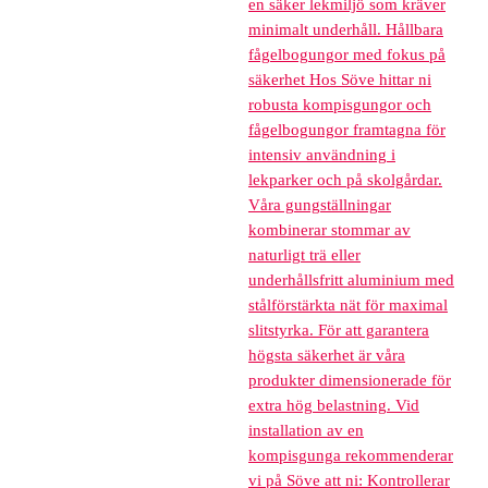
en säker lekmiljö som kräver
minimalt underhåll. Hållbara
fågelbogungor med fokus på
säkerhet Hos Söve hittar ni
robusta kompisgungor och
fågelbogungor framtagna för
intensiv användning i
lekparker och på skolgårdar.
Våra gungställningar
kombinerar stommar av
naturligt trä eller
underhållsfritt aluminium med
stålförstärkta nät för maximal
slitstyrka. För att garantera
högsta säkerhet är våra
produkter dimensionerade för
extra hög belastning. Vid
installation av en
kompisgunga rekommenderar
vi på Söve att ni: Kontrollerar