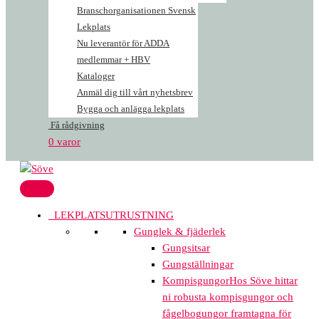
Branschorganisationen Svensk
Lekplats
Nu leverantör för ADDA
medlemmar + HBV
Kataloger
Anmäl dig till vårt nyhetsbrev
Bygga och anlägga lekplats
Få rådgivning
0 varor
LEKPLATSUTRUSTNING
Gunglek & fjäderlek
Gungsitsar
Gungställningar
Kompisgungor
Hos Söve hittar
ni robusta kompisgungor och
fågelbogungor framtagna för