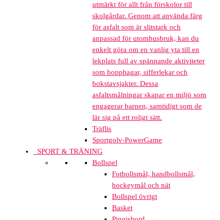
utmärkt för allt från förskolor till
skolgårdar. Genom att använda färg
för asfalt som är slitstark och
anpassad för utomhusbruk, kan du
enkelt göra om en vanlig yta till en
lekplats full av spännande aktiviteter
som hopphagar, sifferlekar och
bokstavsjakter. Dessa
asfaltsmålningar skapar en miljö som
engagerar barnen, samtidigt som de
lär sig på ett roligt sätt.
Träflis
Sportgolv-PowerGame
SPORT & TRÄNING
Bollspel
Fotbollsmål, handbollsmål,
hockeymål och nät
Bollspel övrigt
Basket
Pingisbord