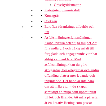
Grässkyddsmattor
Platsgjuten gummiasfalt
Konstgräs
Corkeen
Euroflex förankring, tillbehör och
lim
Asfaltsmålning
Asfaltsmålningar –
Skapa livfulla offentliga miljöer Att
förvandla grå och tråkig asfalt till
färgglada och engagerande ytor har
aldrig varit enklare. Med
asfaltsmålningar kan du göra
skolgårdar, förskolegårdar och andra
offentliga platser mer levande och
inbjudande. Det handlar inte bara
om att måla ytor – du skapar
samtidigt en miljö som uppmuntrar
till lek och lärande. Att måla på asfalt
är en kreativ lösning som passar