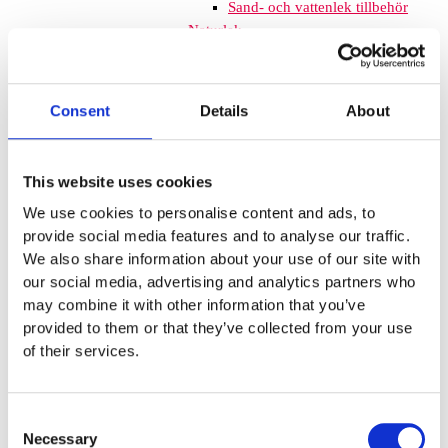
Sand- och vattenlek tillbehör
Naturlek
Inkluderande lek
Svanenmärkta produkter
Solskydd
Consent
Details
About
Inspringningshinder
Övrigt
Trampolin
Trampolinerna är
This website uses cookies
tillverkade av fjädrande material som
We use cookies to personalise content and ads, to
gör att barnen kan hoppa högt. Att
provide social media features and to analyse our traffic.
komplettera lekplatsen med
We also share information about your use of our site with
trampoliner blir ett spännande inslag
our social media, advertising and analytics partners who
som de flesta barnen uppskattar. De
may combine it with other information that you’ve
tar inte mycket plats och de fälls ner
provided to them or that they’ve collected from your use
i marken så de kan med fördel
of their services.
monteras mellan lekplatsutrustning
där det finns lediga ytor. När barnen
springer mellan klätterställningar och
Consent
FALLSKYDD & UNDERLAG
Necessary
Selection
Fallskyddsmattor