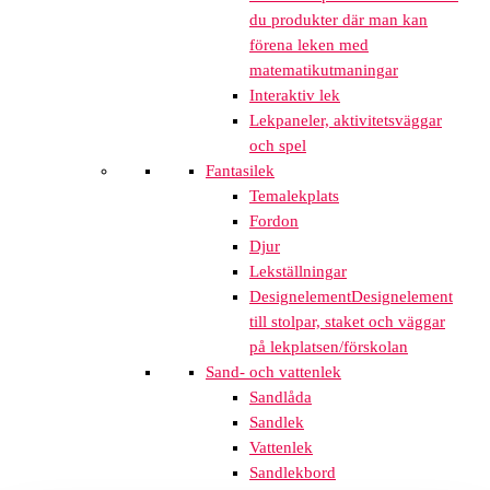
du produkter där man kan
förena leken med
matematikutmaningar
Interaktiv lek
Lekpaneler, aktivitetsväggar
och spel
Fantasilek
Temalekplats
Fordon
Djur
Lekställningar
Designelement
Designelement
till stolpar, staket och väggar
på lekplatsen/förskolan
Sand- och vattenlek
Sandlåda
Sandlek
Vattenlek
Sandlekbord