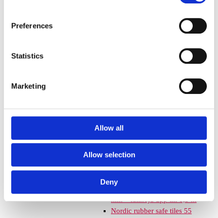
Euroflex fallskyddsmatta 30
mm - för fallhöjd till och med
Preferences
1 meter
Euroflex fallskyddsmatta 40
mm - för fallhöjd 1,2 meter
Statistics
Euroflex fallskyddsmatta 50
mm - för fallhöjd 1,5 meter
Marketing
Euroflex fallskyddsmatta 60
mm – för fallhöjd 1,7 meter
Euroflex fallskyddsmatta 70
mm - för fallhöjd 2,1 meter
Allow all
Euroflex fallskyddsmatta 80
mm - för fallhöjd 2,4 meter
Allow selection
Euroflex fallskyddsmatta 90
mm soft - för fallhöjd 3,0
meter
Deny
Nordic rubber safe tiles 40
mm – fallhöjd upp till 1,5 m
Nordic rubber safe tiles 55