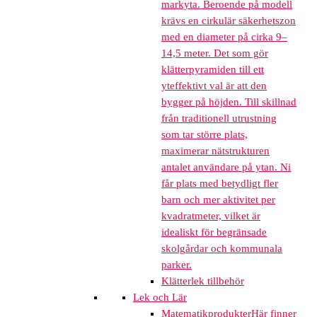
markyta. Beroende på modell
krävs en cirkulär säkerhetszon
med en diameter på cirka 9–
14,5 meter. Det som gör
klätterpyramiden till ett
yteffektivt val är att den
bygger på höjden. Till skillnad
från traditionell utrustning
som tar större plats,
maximerar nätstrukturen
antalet användare på ytan. Ni
får plats med betydligt fler
barn och mer aktivitet per
kvadratmeter, vilket är
idealiskt för begränsade
skolgårdar och kommunala
parker.
Klätterlek tillbehör
Lek och Lär
Matematikprodukter
Här finner