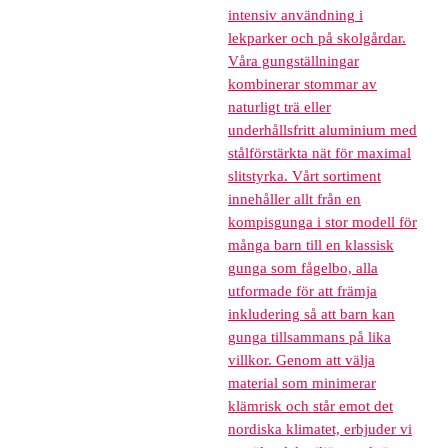
intensiv användning i
lekparker och på skolgårdar.
Våra gungställningar
kombinerar stommar av
naturligt trä eller
underhållsfritt aluminium med
stålförstärkta nät för maximal
slitstyrka. Vårt sortiment
innehåller allt från en
kompisgunga i stor modell för
många barn till en klassisk
gunga som fågelbo, alla
utformade för att främja
inkludering så att barn kan
gunga tillsammans på lika
villkor. Genom att välja
material som minimerar
klämrisk och står emot det
nordiska klimatet, erbjuder vi