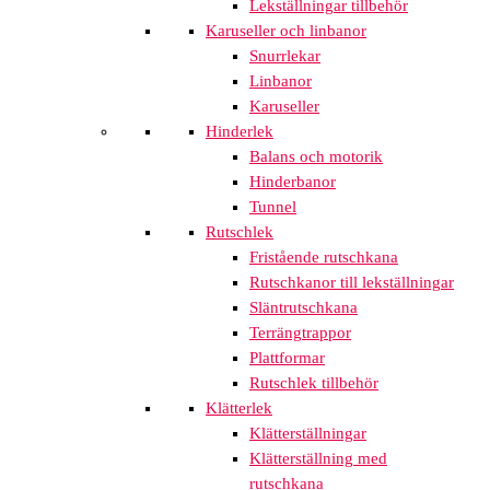
Lekställningar tillbehör
Karuseller och linbanor
Snurrlekar
Linbanor
Karuseller
Hinderlek
Balans och motorik
Hinderbanor
Tunnel
Rutschlek
Fristående rutschkana
Rutschkanor till lekställningar
Släntrutschkana
Terrängtrappor
Plattformar
Rutschlek tillbehör
Klätterlek
Klätterställningar
Klätterställning med
rutschkana