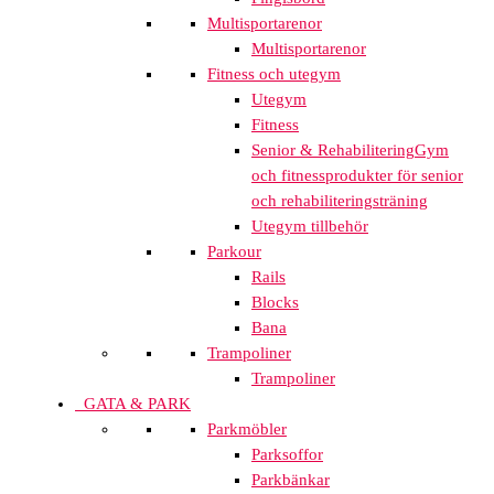
Multisportarenor
Multisportarenor
Fitness och utegym
Utegym
Fitness
Senior & Rehabilitering
Gym
och fitnessprodukter för senior
och rehabiliteringsträning
Utegym tillbehör
Parkour
Rails
Blocks
Bana
Trampoliner
Trampoliner
GATA & PARK
Parkmöbler
Parksoffor
Parkbänkar