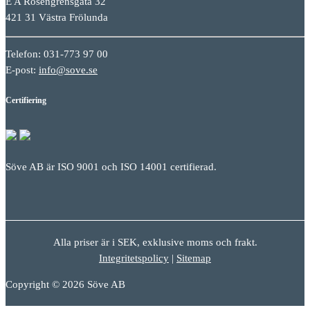
E A Rosengrensgata 32
421 31 Västra Frölunda
Telefon: 031-773 97 00
E-post:
info@sove.se
Certifiering
Söve AB är ISO 9001 och ISO 14001 certifierad.
Alla priser är i SEK, exklusive moms och frakt.
Integritetspolicy
|
Sitemap
Copyright © 2026 Söve AB