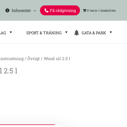
Infocenter
Få rådgivning
0 varor
LAG
SPORT & TRÄNING
GATA & PARK
tsutrustning
/
Övrigt
/ Wood oil 2.5 l
 2.5 l