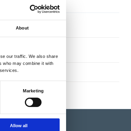
Lägg till i offertförfrågan
tioner
About
se our traffic. We also share
ers who may combine it with
 services.
llkor
Marketing
Allow all