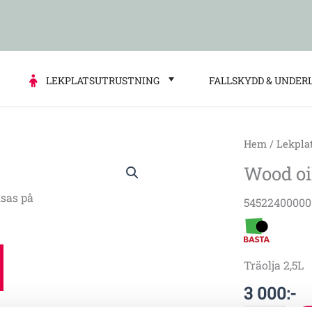
LEKPLATSUTRUSTNING
FALLSKYDD & UNDER
Hem
/
Lekpla
Wood
Wood oil
oil
2.5
sas på
54522400000
l
mängd
Träolja 2,5L
3 000
:-