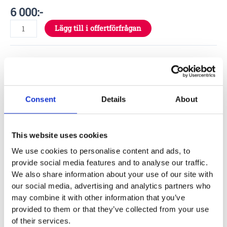
6 000
:-
Lägg till i offertförfrågan
Specifikationer
1,16 x 0,12 x 1.2 m
Consent
Details
About
Material
This website uses cookies
We use cookies to personalise content and ads, to
provide social media features and to analyse our traffic.
Garantivillkor
We also share information about your use of our site with
our social media, advertising and analytics partners who
may combine it with other information that you’ve
Produktens utseende kan avvika mot de bilder som visas
provided to them or that they’ve collected from your use
på hemsidan.
of their services.