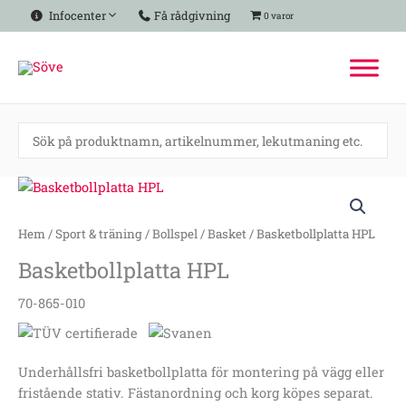
Hoppa
Infocenter
Få rådgivning
0 varor
till
innehåll
Basketbollplatta
HPL
mängd
Hem
/
Sport & träning
/
Bollspel
/
Basket
/ Basketbollplatta HPL
Basketbollplatta HPL
70-865-010
Underhållsfri basketbollplatta för montering på vägg eller
fristående stativ. Fästanordning och korg köpes separat.