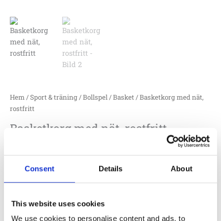
Hem
/
Sport & träning
/
Bollspel
/
Basket
/ Basketkorg med nät,
rostfritt
Basketkorg med nät, rostfritt
203500
Basketnät av rostfritt stål
Consent
Details
About
4 500
:-
Lägg till i offertförfrågan
This website uses cookies
We use cookies to personalise content and ads, to