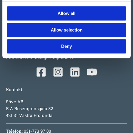
Allow all
Vi har så mycket vi skulle vilja berätta om detta både
stora och lilla företag i Ulefoss, Norge. Ett familjeföretag
som i snart 50 år tillverkat och sålt lekplatsutrustning,
Allow selection
parkmöbler m.m. i Norden. Tillväxten beror faktiskt mest
på produkterna i sig; underhållsfritt, lång garanti,
Deny
inspirerande utmaningar för barnen, hög säkerhet och
numera även design i toppklass.
Kontakt
Söve AB
E A Rosengrensgata 32
421 31 Västra Frölunda
Telefon: 031-773 97 00