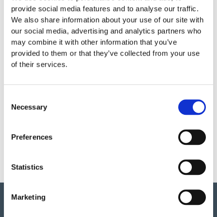
provide social media features and to analyse our traffic.
Specifikationer
We also share information about your use of our site with
our social media, advertising and analytics partners who
Längd
0,6 m
may combine it with other information that you’ve
provided to them or that they’ve collected from your use
Bredd
0,5 m
of their services.
Garantivillkor
Consent
Necessary
Selection
Produktens utseende kan avvika mot de bilder som visas
Preferences
på hemsidan.
Statistics
Marketing