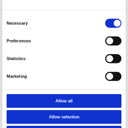
material – produktionsfel på delar av lärk och ek från
Europlay och Eibe: Mot rost på produkter från Erlau:
aluminium och galvade delar från Husson.
Consent
Necessary
Selection
8 år garanti gäller:
material – produktionsfel på konstgräs.
Preferences
5 år garanti gäller:
Statistics
material – produktionsfel på fjäder, lackerade delar, gjutna
plastdelar, klätternät, produkter av trä (inte produkter i
materialet wicker/pilträ) och fästen (inte rörliga), alla
Marketing
produkter från Kraiburg och alla metalldelar från Europlay.
T.ex. gungkätting.
Allow all
2 år garanti gäller:
material – produktionsfel på rörliga plast- och metalldelar.
T.ex. Grävskopa.
Allow selection