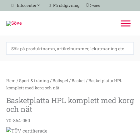
Hoppa
Infocenter
Få rådgivning
0 varor
till
innehåll
Basketplatta
HPL
komplett
Hem
/
Sport & träning
/
Bollspel
/
Basket
/ Basketplatta HPL
med
komplett med korg och nät
korg
Basketplatta HPL komplett med korg
och
och nät
nät
mängd
70-864-050