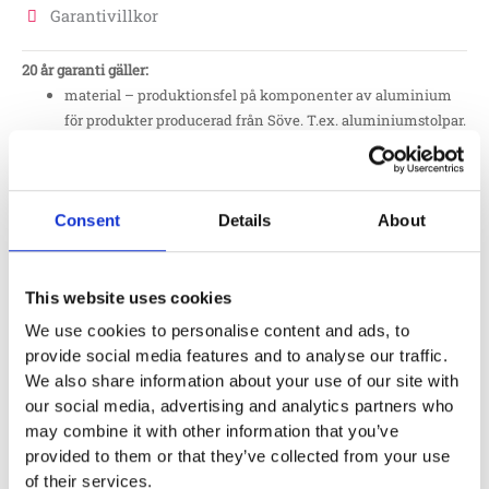
Garantivillkor
20 år garanti gäller:
material – produktionsfel på komponenter av aluminium
för produkter producerad från Söve. T.ex. aluminiumstolpar.
15 år garanti gäller:
material – produktionsfel på komponenter av HPL för
Consent
Details
About
produkter producerad från Söve. T.ex. HPL väggar
12 år garanti gäller:
This website uses cookies
material – produktionsfel på delar av robinia från Europlay
We use cookies to personalise content and ads, to
och Eibe.
provide social media features and to analyse our traffic.
We also share information about your use of our site with
10 år garanti gäller:
our social media, advertising and analytics partners who
material – produktionsfel på galvaniserade delar och andra
may combine it with other information that you’ve
ej lackade delar av stål, samt plattor av HDPE. T.ex.
provided to them or that they’ve collected from your use
stålstolpar
of their services.