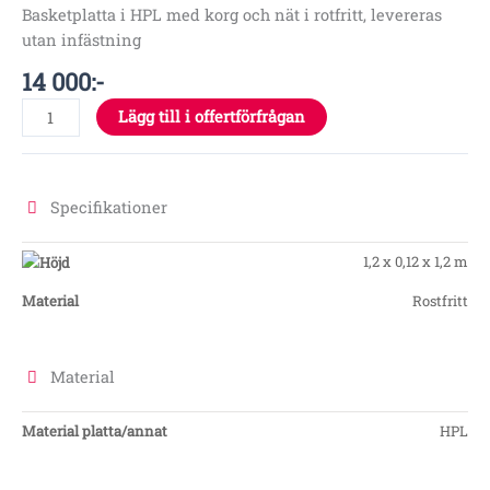
Basketplatta i HPL med korg och nät i rotfritt, levereras
utan infästning
14 000
:-
Lägg till i offertförfrågan
Specifikationer
1,2 x 0,12 x 1,2 m
Material
Rostfritt
Material
Material platta/annat
HPL