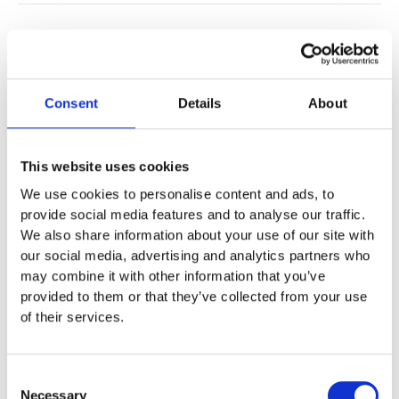
Specifikationer
Consent
Details
About
Material
This website uses cookies
Skötsel
We use cookies to personalise content and ads, to
provide social media features and to analyse our traffic.
We also share information about your use of our site with
Garantivillkor
our social media, advertising and analytics partners who
may combine it with other information that you’ve
provided to them or that they’ve collected from your use
Produktens utseende kan avvika mot de bilder som visas
of their services.
på hemsidan.
Mer information om produkten, klicka här
Consent
DWG, produktblad, teknisk information, bilder etc.
Necessary
Selection