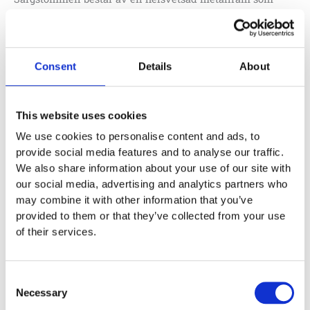
fästs i marken med galvaniserade stålstolpar.
Beklädnaden av trä från AB Karl Hedin är i storlek 120 x
28 mm.
Consent
Details
About
Höjden på sargen är 500 mm med kurvradie
1,5
meter
Kortsidor 2500 mm höga på högsta punkt
This website uses cookies
1
st sargdörr 800 mm bred
We use cookies to personalise content and ads, to
2
st Fasta fotbollsmål integrerade i kortsidorna
provide social media features and to analyse our traffic.
2
st Basketkorgar ovan fotbollsmålen
We also share information about your use of our site with
Markskruvar till sargen ingår
our social media, advertising and analytics partners who
512 000
:-
may combine it with other information that you’ve
provided to them or that they’ve collected from your use
Lägg till i offertförfrågan
of their services.
Specifikationer
Consent
Necessary
Selection