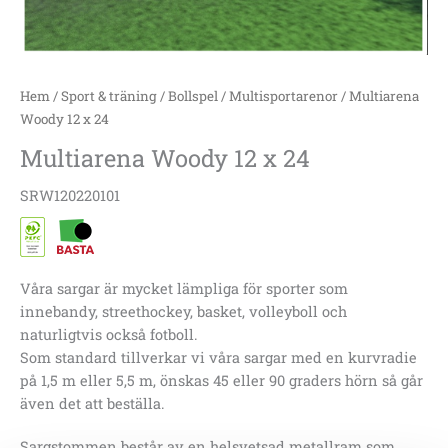
Hem
/
Sport & träning
/
Bollspel
/
Multisportarenor
/ Multiarena
Woody 12 x 24
Multiarena Woody 12 x 24
SRW120220101
Våra sargar är mycket lämpliga för sporter som
innebandy, streethockey, basket, volleyboll och
naturligtvis också fotboll.
Som standard tillverkar vi våra sargar med en kurvradie
på 1,5 m eller 5,5 m, önskas 45 eller 90 graders hörn så går
även det att beställa.
Sargstommen består av en helsvetsad metallram som