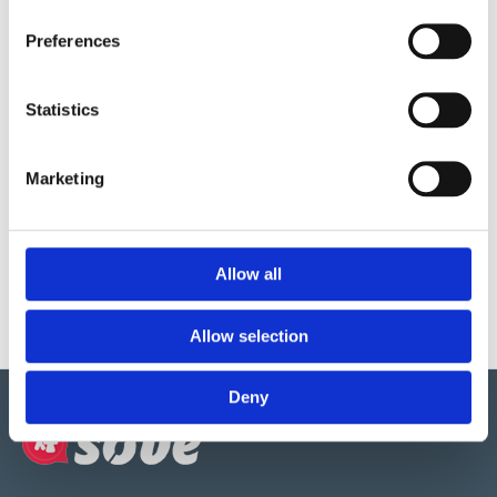
24 x 12 x 0,5-2,5 m
Preferences
Material
Statistics
Garantivillkor
Marketing
Produktens utseende kan avvika mot de bilder som visas
på hemsidan.
Allow all
Allow selection
Deny