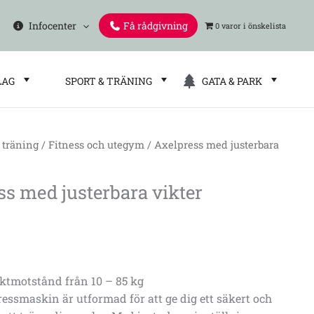
Infocenter
Få rådgivning
0 varor
LAG
SPORT & TRÄNING
GATA & PARK
 träning
/
Fitness och utegym
/ Axelpress med justerbara
ss med justerbara vikter
iktmotstånd från 10 – 85 kg
essmaskin är utformad för att ge dig ett säkert och