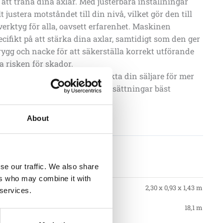
t att träna dina axlar. Med justerbara inställningar
 justera motståndet till din nivå, vilket gör den till
 verktyg för alla, oavsett erfarenhet. Maskinen
cifikt på att stärka dina axlar, samtidigt som den ger
 rygg och nacke för att säkerställa korrekt utförande
 risken för skador.
ns med olika tillbehör, kontakta din säljare för mer
om vad som passar dina förutsättningar bäst
fert
About
tioner
se our traffic. We also share
ers who may combine it with
2,30 x 0,93 x 1,43 m
 services.
18,1 m