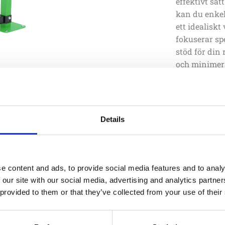
effektivt sät
kan du enkelt
ett idealiskt
fokuserar spe
stöd för din
och minimera
Maskinen fin
information 
sas på
Be om of
Details
Specifika
e content and ads, to provide social media features and to analy
 our site with our social media, advertising and analytics partn
 provided to them or that they’ve collected from your use of their
Arealbehov