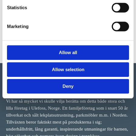
Produktens utseende kan avvika mot de bilder som visas på
Statistics
hemsidan.
Marketing
Allow all
Allow selection
Deny
Vi har så mycket vi skulle vilja berätta om detta både stora och
lilla företag i Ulefoss, Norge. Ett familjeföretag som i snart 50 år
tillverkat och sålt lekplatsutrustning, parkmöbler m.m. i Norden.
Tillväxten beror faktiskt mest på produkterna i sig;
underhållsfritt, lång garanti, inspirerande utmaningar för barnen,