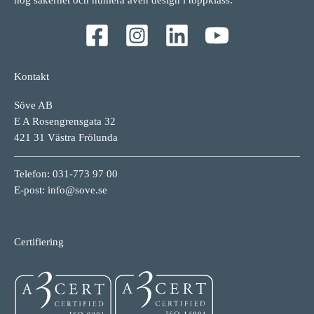
hög säkerhet och numera även design i toppklass.
Kontakt
Söve AB
E A Rosengrensgata 32
421 31 Västra Frölunda
Telefon: 031-773 97 00
E-post:
info@sove.se
Certifiering