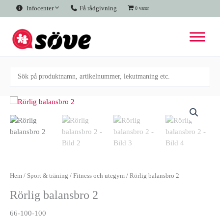
Hoppa
Infocenter
Få rådgivning
0 varor
till
innehåll
Rörlig
balansbro
2
mängd
Hem
/
Sport & träning
/
Fitness och utegym
/ Rörlig balansbro 2
Rörlig balansbro 2
66-100-100