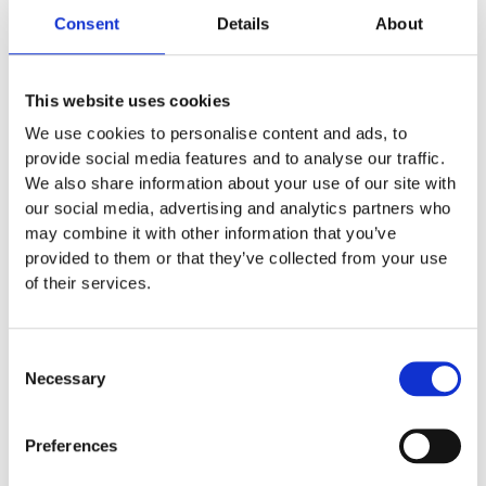
2,7 x 0,99 x 1,2 m
Consent
Details
About
0,48 m
Arealbehov
20,9 m
This website uses cookies
We use cookies to personalise content and ads, to
5,7 x 3,99 m
provide social media features and to analyse our traffic.
We also share information about your use of our site with
our social media, advertising and analytics partners who
Monteringstid
may combine it with other information that you’ve
provided to them or that they’ve collected from your use
Fundament
of their services.
Material
Consent
Necessary
Selection
Garantivillkor
Preferences