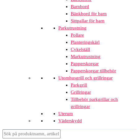
Barnbord
Bänkbord för barn
Sittpallar för barn
Parkutrustning
Pollare
Planteringskärl
Cykelställ
Markutrustning
Papperskorgar
Papperskorgar tillbehör
Utomhusgrill och grillringar
Parkgrill
Grillringar
Tillbehör parkgrillar och
grillringar
Uterum
Väderskydd