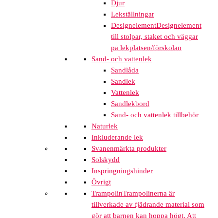
Djur
Lekställningar
Designelement
Designelement
till stolpar, staket och väggar
på lekplatsen/förskolan
Sand- och vattenlek
Sandlåda
Sandlek
Vattenlek
Sandlekbord
Sand- och vattenlek tillbehör
Naturlek
Inkluderande lek
Svanenmärkta produkter
Solskydd
Inspringningshinder
Övrigt
Trampolin
Trampolinerna är
tillverkade av fjädrande material som
gör att barnen kan hoppa högt. Att