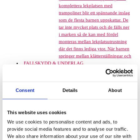
komplettera lekplatsen med
trampoliner blir ett spännande inslag
som de flesta barnen uppskattar. De
tar inte mycket plats och de fälls ner
i marken så de kan med fördel
monteras mellan lekplatsutrustning
där det finns lediga ytor. När barnen
springer mellan klätterställningar och
FALLSKYDD & UNDERLAG
Fallskyddsmattor
Euroflex fallskyddsmatta 30
mm - för fallhöjd till och med
Consent
Details
About
1 meter
Euroflex fallskyddsmatta 40
mm - för fallhöjd 1,2 meter
This website uses cookies
Euroflex fallskyddsmatta 50
mm - för fallhöjd 1,5 meter
We use cookies to personalise content and ads, to
Euroflex fallskyddsmatta 60
provide social media features and to analyse our traffic.
mm – för fallhöjd 1,7 meter
We also share information about your use of our site with