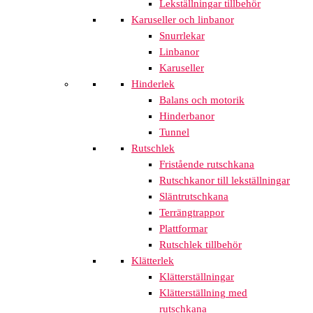
Lekställningar tillbehör
Karuseller och linbanor
Snurrlekar
Linbanor
Karuseller
Hinderlek
Balans och motorik
Hinderbanor
Tunnel
Rutschlek
Fristående rutschkana
Rutschkanor till lekställningar
Släntrutschkana
Terrängtrappor
Plattformar
Rutschlek tillbehör
Klätterlek
Klätterställningar
Klätterställning med
rutschkana