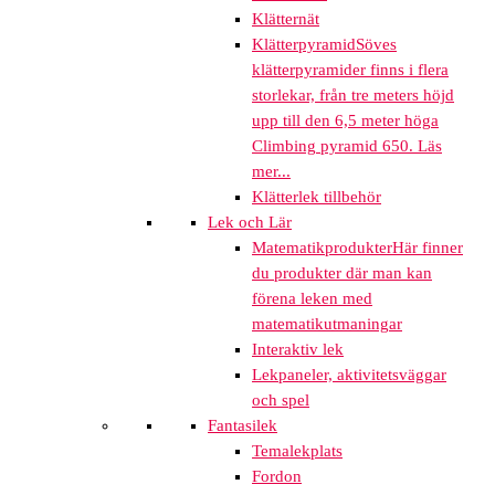
Klätternät
Klätterpyramid
Söves
klätterpyramider finns i flera
storlekar, från tre meters höjd
upp till den 6,5 meter höga
Climbing pyramid 650. Läs
mer...
Klätterlek tillbehör
Lek och Lär
Matematikprodukter
Här finner
du produkter där man kan
förena leken med
matematikutmaningar
Interaktiv lek
Lekpaneler, aktivitetsväggar
och spel
Fantasilek
Temalekplats
Fordon