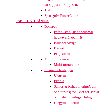
lär sig på ett roligt sätt.
Träflis
Sportgolv-PowerGame
SPORT & TRÄNING
Bollspel
Fotbollsmål, handbollsmål,
hockeymål och nät
Bollspel övrigt
Basket
Pingisbord
Multisportarenor
Multisportarenor
Fitness och utegym
Utegym
Fitness
Senior & Rehabilitering
Gym
och fitnessprodukter för senior
och rehabiliteringsträning
Utegym tillbehör