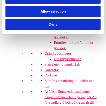
Euroflex gummistockar
Euroflex hörnskydd
Allow selection
Euroflex gräskantskydd
Euroflex trottoarsten
Deny
Euroflex stegblock
Euroflex kantprofil - olika
tjocklekar
Euroflex hörnprofil - olika
tjocklek
Grässkyddsmattor
Grässkyddsmattor
Platsgjuten gummiasfalt
Konstgräs
Corkeen
Euroflex förankring, tillbehör och
lim
Asfaltsmålning
Asfaltsmålningar –
Skapa livfulla offentliga miljöer Att
förvandla grå och tråkig asfalt till