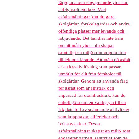
färgglada och engagerande ytor har
aldrig varit enklare. Med
asfaltsmålningar kan du göra
skolgårdar, förskolegårdar och andra
offentliga platser mer levande och
inbjudande. Det handlar inte bara
om att måla ytor – du skapar
samtidigt en miljö som uppmuntrar
till lek och lärande. Att måla på asfalt
är en kreativ lösning som passar
utmärkt för allt från förskolor till
skolgårdar. Genom att använda färg
för asfalt som är slitstark och
anpassad för utomhusbruk, kan du
enkelt göra om en vanlig yta till en
lekplats full av spännande aktiviteter
som hopphagar, sifferlekar och
bokstavsjakter. Dessa
asfaltsmålningar skapar en miljö som
engagerar barnen, samtidigt som de