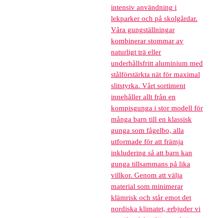
intensiv användning i
lekparker och på skolgårdar.
Våra gungställningar
kombinerar stommar av
naturligt trä eller
underhållsfritt aluminium med
stålförstärkta nät för maximal
slitstyrka. Vårt sortiment
innehåller allt från en
kompisgunga i stor modell för
många barn till en klassisk
gunga som fågelbo, alla
utformade för att främja
inkludering så att barn kan
gunga tillsammans på lika
villkor. Genom att välja
material som minimerar
klämrisk och står emot det
nordiska klimatet, erbjuder vi