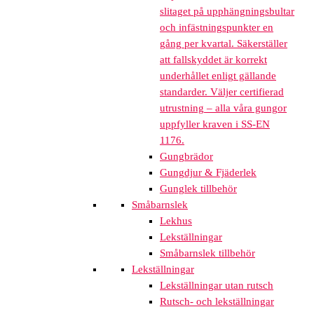
slitaget på upphängningsbultar
och infästningspunkter en
gång per kvartal. Säkerställer
att fallskyddet är korrekt
underhållet enligt gällande
standarder. Väljer certifierad
utrustning – alla våra gungor
uppfyller kraven i SS-EN
1176.
Gungbrädor
Gungdjur & Fjäderlek
Gunglek tillbehör
Småbarnslek
Lekhus
Lekställningar
Småbarnslek tillbehör
Lekställningar
Lekställningar utan rutsch
Rutsch- och lekställningar