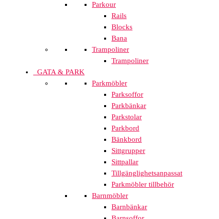
Parkour
Rails
Blocks
Bana
Trampoliner
Trampoliner
GATA & PARK
Parkmöbler
Parksoffor
Parkbänkar
Parkstolar
Parkbord
Bänkbord
Sittgrupper
Sittpallar
Tillgänglighetsanpassat
Parkmöbler tillbehör
Barnmöbler
Barnbänkar
Barnsoffor