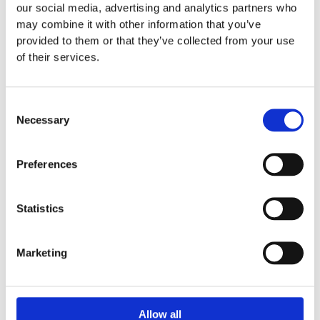
Euroflex fallskyddsmatta 70
our social media, advertising and analytics partners who
mm - för fallhöjd 2,1 meter
may combine it with other information that you’ve
Euroflex fallskyddsmatta 80
provided to them or that they’ve collected from your use
mm - för fallhöjd 2,4 meter
of their services.
Euroflex fallskyddsmatta 90
mm soft - för fallhöjd 3,0
meter
Consent
Necessary
Nordic rubber safe tiles 40
Selection
mm – fallhöjd upp till 1,5 m
Nordic rubber safe tiles 55
Preferences
mm – fallhöjd upp till 2,1 m
Nordic rubber safe tiles 75
mm – fallhöjd upp till 2,5 m
Statistics
Euroflex - övriga produkter
Euroflex - kantskydd
Euroflex hel & halvkulor /
Marketing
stenar / diamonds
Euroflex kub / kub EPDM
Euroflex svamp/träd
Allow all
Euroflex stepper/S & C-block