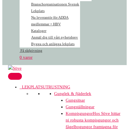
Branschorganisationen Svensk
Lekplats
Nu leverantör för ADDA
medlemmar + HBV
Kataloger
Anmäl dig till vårt nyhetsbrev
Bygga och anlägga lekplats
Få rådgivning
0 varor
LEKPLATSUTRUSTNING
Gunglek & fjäderlek
Gungsitsar
Gungställningar
Kompisgungor
Hos Söve hittar
ni robusta kompisgungor och
fågelbogungor framtagna för