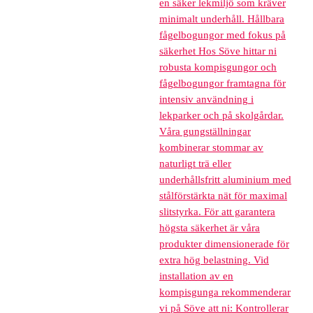
en säker lekmiljö som kräver
minimalt underhåll. Hållbara
fågelbogungor med fokus på
säkerhet Hos Söve hittar ni
robusta kompisgungor och
fågelbogungor framtagna för
intensiv användning i
lekparker och på skolgårdar.
Våra gungställningar
kombinerar stommar av
naturligt trä eller
underhållsfritt aluminium med
stålförstärkta nät för maximal
slitstyrka. För att garantera
högsta säkerhet är våra
produkter dimensionerade för
extra hög belastning. Vid
installation av en
kompisgunga rekommenderar
vi på Söve att ni: Kontrollerar