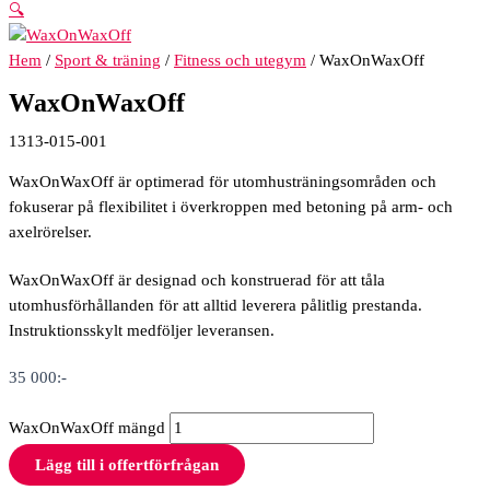
🔍
Hem
/
Sport & träning
/
Fitness och utegym
/ WaxOnWaxOff
WaxOnWaxOff
1313-015-001
WaxOnWaxOff är optimerad för utomhusträningsområden och
fokuserar på flexibilitet i överkroppen med betoning på arm- och
axelrörelser.
WaxOnWaxOff är designad och konstruerad för att tåla
utomhusförhållanden för att alltid leverera pålitlig prestanda.
Instruktionsskylt medföljer leveransen.
35 000
:-
WaxOnWaxOff mängd
Lägg till i offertförfrågan