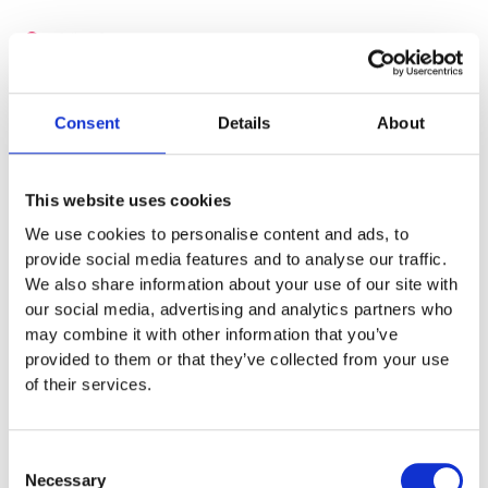
Skötsel
Garantivillkor
Consent
Details
About
This website uses cookies
We use cookies to personalise content and ads, to
Produktens utseende kan avvika mot de bilder som visas
provide social media features and to analyse our traffic.
på hemsidan.
We also share information about your use of our site with
our social media, advertising and analytics partners who
Mer information om produkten, klicka här
may combine it with other information that you’ve
DWG, produktblad, teknisk information, bilder etc.
provided to them or that they’ve collected from your use
of their services.
Consent
Tillbehör
Necessary
Selection