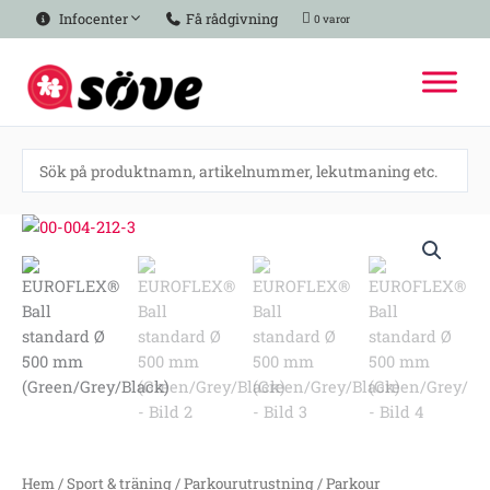
Hoppa
Infocenter
Få rådgivning
0 varor
till
innehåll
EUROFLEX®
Ball
standard
Ø
500
mm
(Green/Grey/Black)
mängd
Hem
/
Sport & träning
/
Parkourutrustning
/
Parkour