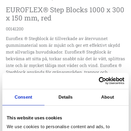
EUROFLEX® Step Blocks 1000 x 300
x 150 mm, red
00141200
Euroflex ® Stegblock är tillverkade av återvunnet
gummimaterial som är mjukt och ger ett effektivt skydd
mot allvarliga huvudskador. Euroflex® Stegblock är
bekväma att sitta på, torkar snabbt när det är vått, splittras
inte och är mycket tåliga mot väder och vind. Euroflex ®
Stegblock används för gränsområden, trappor och
inhägnader i alla tänkbara former. Tillämpningarna
spänner från rent estetiska designelement till funktionell
uppdelning av spela områden eller fritidsanläggningar:
Consent
Details
About
1 620
:-
Lägg till i offertförfrågan
This website uses cookies
We use cookies to personalise content and ads, to