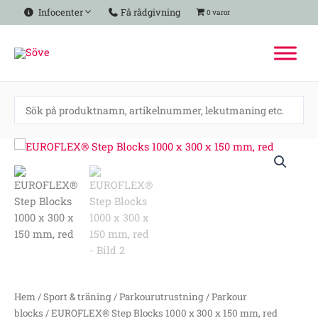
Hoppa
Infocenter
Få rådgivning
0 varor
till
innehåll
EUROFLEX®
Step
Blocks
1000
x
300
x
150
mm,
red
Hem
/
Sport & träning
/
Parkourutrustning
/
Parkour
mängd
blocks
/ EUROFLEX® Step Blocks 1000 x 300 x 150 mm, red