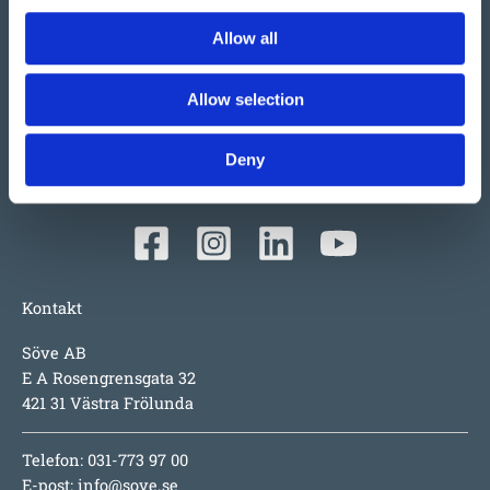
Vi har så mycket vi skulle vilja berätta om detta både
Allow all
stora och lilla företag i Ulefoss, Norge. Ett familjeföretag
som i snart 50 år tillverkat och sålt lekplatsutrustning,
Allow selection
parkmöbler m.m. i Norden. Tillväxten beror faktiskt mest
på produkterna i sig; underhållsfritt, lång garanti,
Deny
inspirerande utmaningar för barnen, hög säkerhet och
numera även design i toppklass.
Kontakt
Söve AB
E A Rosengrensgata 32
421 31 Västra Frölunda
Telefon: 031-773 97 00
E-post:
info@sove.se