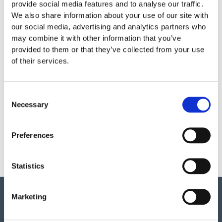
provide social media features and to analyse our traffic.
Specifikationer
We also share information about your use of our site with
our social media, advertising and analytics partners who
may combine it with other information that you’ve
provided to them or that they’ve collected from your use
Skötsel
of their services.
Garantivillkor
Consent
Necessary
Selection
Produktens utseende kan avvika mot de bilder som visas
på hemsidan.
Preferences
Statistics
Marketing