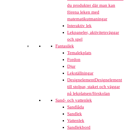
du produkter där man kan
förena leken med
matematikutmaningar
Interaktiv lek
Lekpaneler, aktivitetsväggar
och spel
Fantasilek
Temalekplats
Fordon
Djur
Lekställningar
Designelement
Designelement
till stolpar, staket och väggar
på lekplatsen/förskolan
Sand- och vattenlek
Sandlåda
Sandlek
Vattenlek
Sandlekbord