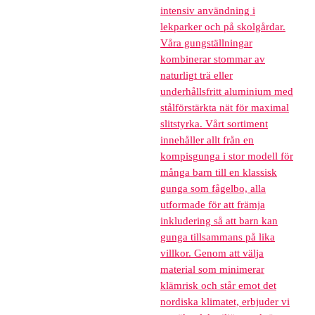
intensiv användning i
lekparker och på skolgårdar.
Våra gungställningar
kombinerar stommar av
naturligt trä eller
underhållsfritt aluminium med
stålförstärkta nät för maximal
slitstyrka. Vårt sortiment
innehåller allt från en
kompisgunga i stor modell för
många barn till en klassisk
gunga som fågelbo, alla
utformade för att främja
inkludering så att barn kan
gunga tillsammans på lika
villkor. Genom att välja
material som minimerar
klämrisk och står emot det
nordiska klimatet, erbjuder vi