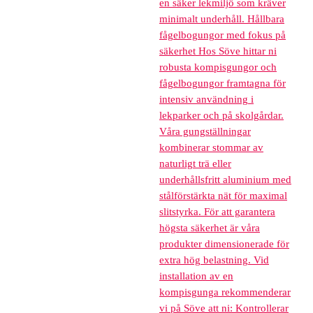
en säker lekmiljö som kräver
minimalt underhåll. Hållbara
fågelbogungor med fokus på
säkerhet Hos Söve hittar ni
robusta kompisgungor och
fågelbogungor framtagna för
intensiv användning i
lekparker och på skolgårdar.
Våra gungställningar
kombinerar stommar av
naturligt trä eller
underhållsfritt aluminium med
stålförstärkta nät för maximal
slitstyrka. För att garantera
högsta säkerhet är våra
produkter dimensionerade för
extra hög belastning. Vid
installation av en
kompisgunga rekommenderar
vi på Söve att ni: Kontrollerar