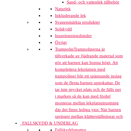
Sand- och vattenlek tillbehör
Naturlek
Inkluderande lek
Svanenmärkta produkter
Solskydd
Inspringningshinder
Övrigt
Trampolin
Trampolinerna är
tillverkade av fjädrande material som
gör att barnen kan hoppa högt. Att
komplettera lekplatsen med
trampoliner blir ett spännande inslag
som de flesta barnen uppskattar. De
tar inte mycket plats och de fälls ner
i marken så de kan med fördel
monteras mellan lekplatsutrustning
där det finns lediga ytor. När barnen
springer mellan klätterställningar och
FALLSKYDD & UNDERLAG
Fallskyddsmattor