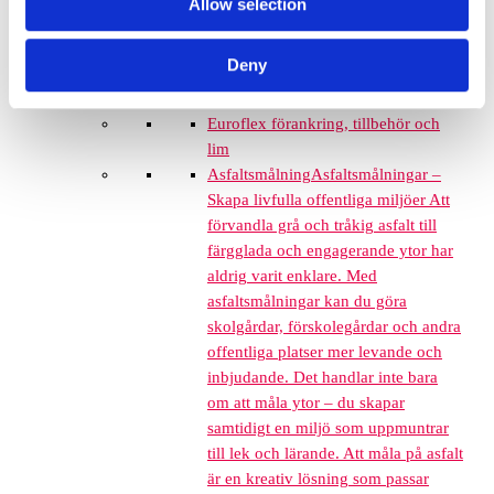
Allow selection
Grässkyddsmattor
Platsgjuten gummiasfalt
Deny
Konstgräs
Corkeen
Euroflex förankring, tillbehör och
lim
Asfaltsmålning
Asfaltsmålningar –
Skapa livfulla offentliga miljöer Att
förvandla grå och tråkig asfalt till
färgglada och engagerande ytor har
aldrig varit enklare. Med
asfaltsmålningar kan du göra
skolgårdar, förskolegårdar och andra
offentliga platser mer levande och
inbjudande. Det handlar inte bara
om att måla ytor – du skapar
samtidigt en miljö som uppmuntrar
till lek och lärande. Att måla på asfalt
är en kreativ lösning som passar