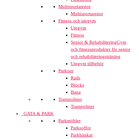
Multisportarenor
Multisportarenor
Fitness och utegym
Utegym
Fitness
Senior & Rehabilitering
Gym
och fitnessprodukter för senior
och rehabiliteringsträning
Utegym tillbehör
Parkour
Rails
Blocks
Bana
Trampoliner
Trampoliner
GATA & PARK
Parkmöbler
Parksoffor
Parkbänkar