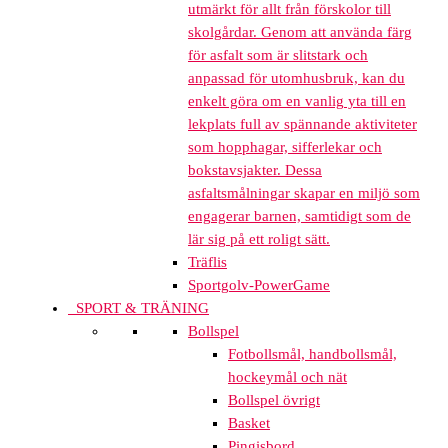
utmärkt för allt från förskolor till
skolgårdar. Genom att använda färg
för asfalt som är slitstark och
anpassad för utomhusbruk, kan du
enkelt göra om en vanlig yta till en
lekplats full av spännande aktiviteter
som hopphagar, sifferlekar och
bokstavsjakter. Dessa
asfaltsmålningar skapar en miljö som
engagerar barnen, samtidigt som de
lär sig på ett roligt sätt.
Träflis
Sportgolv-PowerGame
SPORT & TRÄNING
Bollspel
Fotbollsmål, handbollsmål,
hockeymål och nät
Bollspel övrigt
Basket
Pingisbord