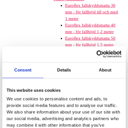
Euroflex fallskyddsmatta 30
mm - för fallhöjd till och med
1 meter
Euroflex fallskyddsmatta 40
mm - för fallhöjd 1,2 meter
Euroflex fallskyddsmatta 50
mm - för fallhöjd 1,5 meter
Euroflex fallskyddsmatta 60
mm – för fallhöjd 1,7 meter
Euroflex fallskyddsmatta 70
Consent
Details
About
mm - för fallhöjd 2,1 meter
Euroflex fallskyddsmatta 80
mm - för fallhöjd 2,4 meter
This website uses cookies
Euroflex fallskyddsmatta 90
mm soft - för fallhöjd 3,0
We use cookies to personalise content and ads, to
meter
provide social media features and to analyse our traffic.
Nordic rubber safe tiles 40
We also share information about your use of our site with
mm – fallhöjd upp till 1,5 m
our social media, advertising and analytics partners who
Nordic rubber safe tiles 55
may combine it with other information that you’ve