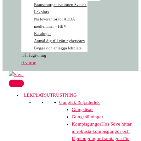
Branschorganisationen Svensk
Lekplats
Nu leverantör för ADDA
medlemmar + HBV
Kataloger
Anmäl dig till vårt nyhetsbrev
Bygga och anlägga lekplats
Få rådgivning
0 varor
LEKPLATSUTRUSTNING
Gunglek & fjäderlek
Gungsitsar
Gungställningar
Kompisgungor
Hos Söve hittar
ni robusta kompisgungor och
fågelbogungor framtagna för