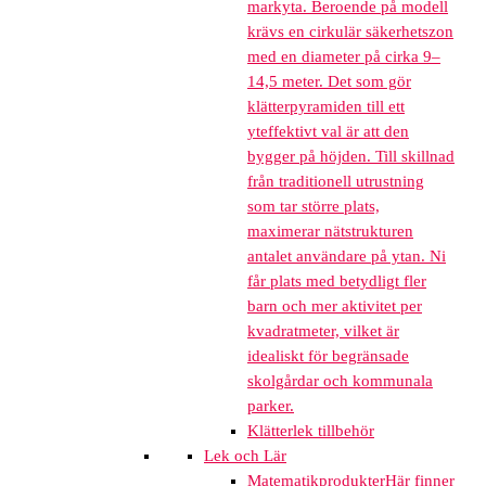
markyta. Beroende på modell
krävs en cirkulär säkerhetszon
med en diameter på cirka 9–
14,5 meter. Det som gör
klätterpyramiden till ett
yteffektivt val är att den
bygger på höjden. Till skillnad
från traditionell utrustning
som tar större plats,
maximerar nätstrukturen
antalet användare på ytan. Ni
får plats med betydligt fler
barn och mer aktivitet per
kvadratmeter, vilket är
idealiskt för begränsade
skolgårdar och kommunala
parker.
Klätterlek tillbehör
Lek och Lär
Matematikprodukter
Här finner