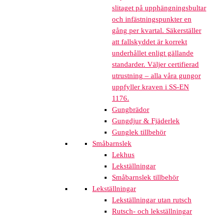
slitaget på upphängningsbultar
och infästningspunkter en
gång per kvartal. Säkerställer
att fallskyddet är korrekt
underhållet enligt gällande
standarder. Väljer certifierad
utrustning – alla våra gungor
uppfyller kraven i SS-EN
1176.
Gungbrädor
Gungdjur & Fjäderlek
Gunglek tillbehör
Småbarnslek
Lekhus
Lekställningar
Småbarnslek tillbehör
Lekställningar
Lekställningar utan rutsch
Rutsch- och lekställningar