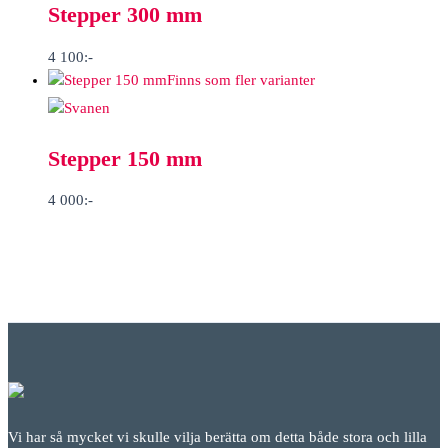
Stepper 300 mm
4 100
:-
Finns som fler varianter
Stepper 150 mm
4 000
:-
Vi har så mycket vi skulle vilja berätta om detta både stora och lilla