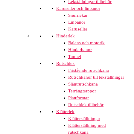
Lekställningar tillbehör
Karuseller och linbanor
Snurrlekar
Linbanor
Karuseller
Hinderlek
Balans och motorik
Hinderbanor
Tunnel
Rutschlek
Fristående rutschkana
Rutschkanor till lekställningar
Släntrutschkana
Terrängtrappor
Plattformar
Rutschlek tillbehör
Klätterlek
Klätterställningar
Klätterställning med
rutschkana