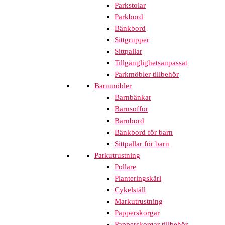
Parkstolar
Parkbord
Bänkbord
Sittgrupper
Sittpallar
Tillgänglighetsanpassat
Parkmöbler tillbehör
Barnmöbler
Barnbänkar
Barnsoffor
Barnbord
Bänkbord för barn
Sittpallar för barn
Parkutrustning
Pollare
Planteringskärl
Cykelställ
Markutrustning
Papperskorgar
Papperskorgar tillbehör