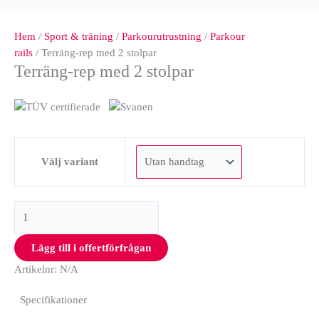
Hem
/
Sport & träning
/
Parkourutrustning
/
Parkour
rails
/ Terräng-rep med 2 stolpar
Terräng-rep med 2 stolpar
Välj variant
Lägg till i offertförfrågan
Artikelnr:
N/A
Specifikationer