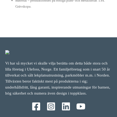
material – produktionsfel på rörliga plast- och metalldelar. T.ex.
Grävskopa.
Vi har så mycket vi skulle vilja berätta om detta både stora och
lilla företag i Ulefoss, Norge. Ett familjeföretag som i snart 50 år
tillverkat och sålt lekplatsutrustning, parkmöbler m.m. i Norden.
Tillväxten beror faktiskt mest på produkterna i sig;
underhållsfritt, lång garanti, inspirerande utmaningar för barnen,
hög säkerhet och numera även design i toppklass.