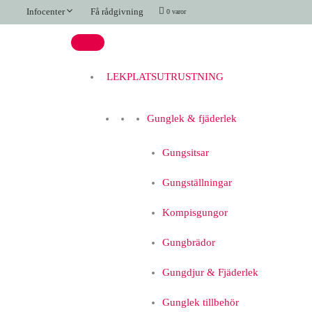
Hoppa
Terräng-
Infocenter
Få rådgivning
0 varor
till
rep
innehåll
med
2
stolpar
LEKPLATSUTRUSTNING
mängd
Gunglek & fjäderlek
Gungsitsar
Gungställningar
Kompisgungor
Gungbrädor
Gungdjur & Fjäderlek
Gunglek tillbehör