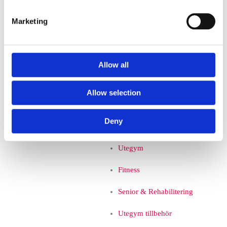
Bollspel övrigt
Marketing
Basket
Pingisbord
Allow all
Multisportarenor
Allow selection
Multisportarenor
Deny
Fitness och utegym
Utegym
Fitness
Senior & Rehabilitering
Utegym tillbehör