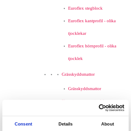
Euroflex stegblock
Euroflex kantprofil - olika
tjocklekar
Euroflex hörnprofil - olika
tjocklek
Grässkyddsmattor
Grässkyddsmattor
Platsgjuten gummiasfalt
Konstgräs
Consent
Details
About
Corkeen