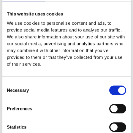
Euroflex förankring, tillbehör och
This website uses cookies
lim
We use cookies to personalise content and ads, to
provide social media features and to analyse our traffic.
Asfaltsmålning
We also share information about your use of our site with
our social media, advertising and analytics partners who
Träflis
may combine it with other information that you’ve
provided to them or that they’ve collected from your use
Sportgolv-PowerGame
of their services.
SPORT & TRÄNING
Consent
Necessary
Selection
Bollspel
Fotbollsmål, handbollsmål,
Preferences
hockeymål och nät
Statistics