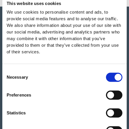
This website uses cookies
We use cookies to personalise content and ads, to
provide social media features and to analyse our traffic.
We also share information about your use of our site with
our social media, advertising and analytics partners who
may combine it with other information that you’ve
Vi har så mycket vi skulle vilja berätta om detta både
provided to them or that they’ve collected from your use
stora och lilla företag i Ulefoss, Norge. Ett familjeföretag
of their services.
som i snart 50 år tillverkat och sålt lekplatsutrustning,
parkmöbler m.m. i Norden. Tillväxten beror faktiskt mest
på produkterna i sig; underhållsfritt, lång garanti,
Consent
inspirerande utmaningar för barnen, hög säkerhet och
Necessary
Selection
numera även design i toppklass.
Preferences
Statistics
Kontakt
Söve AB