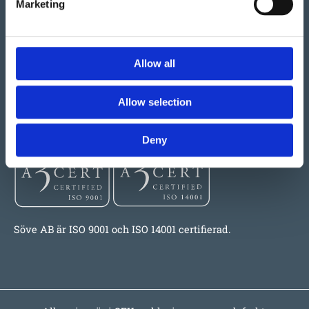
Marketing
E A Rosengrensgata 32
421 31 Västra Frölunda
Telefon: 031-773 97 00
Allow all
E-post:
info@sove.se
Allow selection
Certifiering
Deny
Söve AB är ISO 9001 och ISO 14001 certifierad.