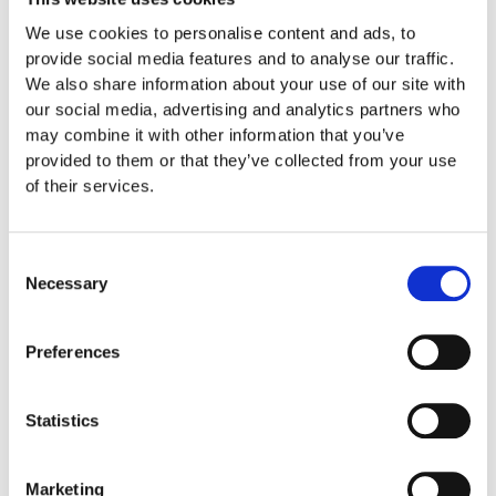
Produktens utseende kan avvika mot de bilder som visas
We use cookies to personalise content and ads, to
på hemsidan.
provide social media features and to analyse our traffic.
We also share information about your use of our site with
our social media, advertising and analytics partners who
Mer information om produkten, klicka här
may combine it with other information that you’ve
DWG, produktblad, teknisk information, bilder etc.
provided to them or that they’ve collected from your use
of their services.
Consent
Relaterade produkter
Necessary
Selection
Preferences
Statistics
Marketing