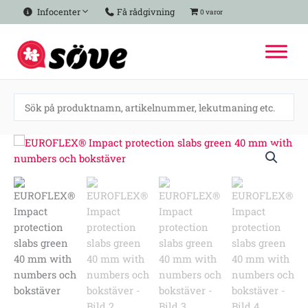
Hoppa
Infocenter
Få rådgivning
0 varor
till
innehåll
EUROFLEX®
Impact
protection
slabs
green
40
mm
with
numbers
och
bokstäver