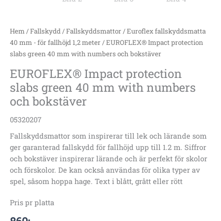
mängd
Hem
/
Fallskydd
/
Fallskyddsmattor
/
Euroflex fallskyddsmatta
40 mm - för fallhöjd 1,2 meter
/ EUROFLEX® Impact protection
slabs green 40 mm with numbers och bokstäver
EUROFLEX® Impact protection
slabs green 40 mm with numbers
och bokstäver
05320207
Fallskyddsmattor som inspirerar till lek och lärande som
ger garanterad fallskydd för fallhöjd upp till 1.2 m. Siffror
och bokstäver inspirerar lärande och är perfekt för skolor
och förskolor. De kan också användas för olika typer av
spel, såsom hoppa hage. Text i blått, grått eller rött
Pris pr platta