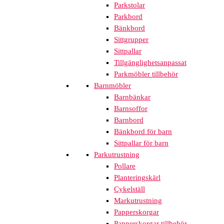
Parkstolar
Parkbord
Bänkbord
Sittgrupper
Sittpallar
Tillgänglighetsanpassat
Parkmöbler tillbehör
Barnmöbler
Barnbänkar
Barnsoffor
Barnbord
Bänkbord för barn
Sittpallar för barn
Parkutrustning
Pollare
Planteringskärl
Cykelställ
Markutrustning
Papperskorgar
Papperskorgar tillbehör