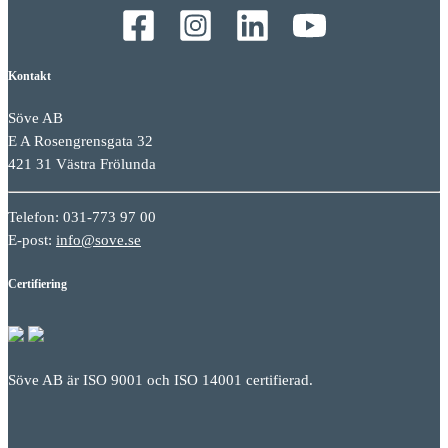
Kontakt
Söve AB
E A Rosengrensgata 32
421 31 Västra Frölunda
Telefon: 031-773 97 00
E-post:
info@sove.se
Certifiering
Söve AB är ISO 9001 och ISO 14001 certifierad.