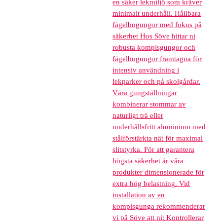
en säker lekmiljö som kräver
minimalt underhåll. Hållbara
fågelbogungor med fokus på
säkerhet Hos Söve hittar ni
robusta kompisgungor och
fågelbogungor framtagna för
intensiv användning i
lekparker och på skolgårdar.
Våra gungställningar
kombinerar stommar av
naturligt trä eller
underhållsfritt aluminium med
stålförstärkta nät för maximal
slitstyrka. För att garantera
högsta säkerhet är våra
produkter dimensionerade för
extra hög belastning. Vid
installation av en
kompisgunga rekommenderar
vi på Söve att ni: Kontrollerar