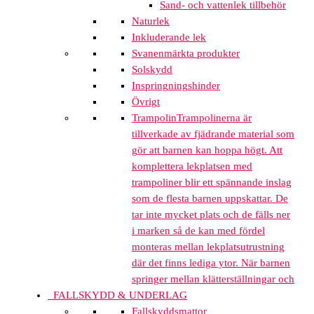
Sand- och vattenlek tillbehör
Naturlek
Inkluderande lek
Svanenmärkta produkter
Solskydd
Inspringningshinder
Övrigt
Trampolin
Trampolinerna är
tillverkade av fjädrande material som
gör att barnen kan hoppa högt. Att
komplettera lekplatsen med
trampoliner blir ett spännande inslag
som de flesta barnen uppskattar. De
tar inte mycket plats och de fälls ner
i marken så de kan med fördel
monteras mellan lekplatsutrustning
där det finns lediga ytor. När barnen
springer mellan klätterställningar och
FALLSKYDD & UNDERLAG
Fallskyddsmattor