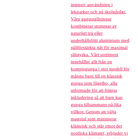
intensiv användning i
lekparker och på skolgårdar.
Våra gungställningar
kombinerar stommar av
naturligt trä eller
underhållsfritt aluminium med
stålförstärkta nät för maximal
slitstyrka. Vårt sortiment
innehåller allt från en
kompisgunga i stor modell för
många barn till en klassisk
gunga som fågelbo, alla
utformade för att främja
inkludering så att barn kan
gunga tillsammans på lika
villkor. Genom att välja
material som minimerar
klämrisk och står emot det
nordiska klimatet, erbjuder vi