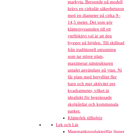
markyta. Beroende på modell
krävs en cirkulär säkerhetszon
med en diameter på cirka 9–
14,5 meter. Det som gör
klätterpyramiden till ett
yteffektivt val är att den
bygger på höjden. Till skillnad
från traditionell utrustning
som tar större plats,
maximerar nätstrukturen
antalet användare på ytan. Ni
får plats med betydligt fler
barn och mer aktivitet per
kvadratmeter, vilket är
idealiskt för begränsade
skolgårdar och kommunala
parker.
Klätterlek tillbehör
Lek och Lär
Matematikprodukter
Här finner