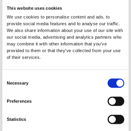
Grässkyddsmattor
This website uses cookies
Platsgjuten gummiasfalt
We use cookies to personalise content and ads, to
Konstgräs
provide social media features and to analyse our traffic.
Corkeen
We also share information about your use of our site with
Euroflex förankring, tillbehör och
our social media, advertising and analytics partners who
lim
may combine it with other information that you’ve
Asfaltsmålning
Asfaltsmålningar –
provided to them or that they’ve collected from your use
Skapa livfulla offentliga miljöer Att
of their services.
förvandla grå och tråkig asfalt till
färgglada och engagerande ytor har
aldrig varit enklare. Med
Consent
asfaltsmålningar kan du göra
Necessary
Selection
skolgårdar, förskolegårdar och andra
offentliga platser mer levande och
inbjudande. Det handlar inte bara
Preferences
om att måla ytor – du skapar
samtidigt en miljö som uppmuntrar
Statistics
till lek och lärande. Att måla på asfalt
är en kreativ lösning som passar