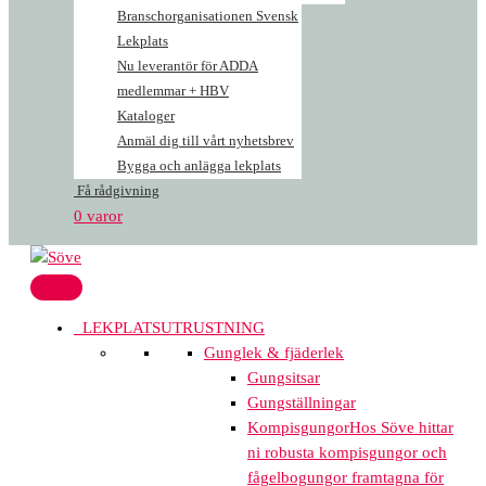
Branschorganisationen Svensk
Lekplats
Nu leverantör för ADDA
medlemmar + HBV
Kataloger
Anmäl dig till vårt nyhetsbrev
Bygga och anlägga lekplats
Få rådgivning
0 varor
LEKPLATSUTRUSTNING
Gunglek & fjäderlek
Gungsitsar
Gungställningar
Kompisgungor
Hos Söve hittar
ni robusta kompisgungor och
fågelbogungor framtagna för