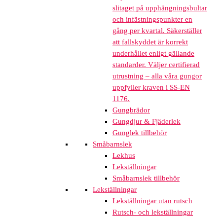
slitaget på upphängningsbultar
och infästningspunkter en
gång per kvartal. Säkerställer
att fallskyddet är korrekt
underhållet enligt gällande
standarder. Väljer certifierad
utrustning – alla våra gungor
uppfyller kraven i SS-EN
1176.
Gungbrädor
Gungdjur & Fjäderlek
Gunglek tillbehör
Småbarnslek
Lekhus
Lekställningar
Småbarnslek tillbehör
Lekställningar
Lekställningar utan rutsch
Rutsch- och lekställningar