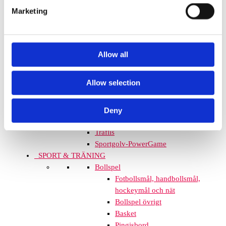
utmärkt för allt från förskolor till
Marketing
skolgårdar. Genom att använda färg
för asfalt som är slitstark och
anpassad för utomhusbruk, kan du
enkelt göra om en vanlig yta till en
Allow all
lekplats full av spännande aktiviteter
som hopphagar, sifferlekar och
Allow selection
bokstavsjakter. Dessa
asfaltsmålningar skapar en miljö som
engagerar barnen, samtidigt som de
Deny
lär sig på ett roligt sätt.
Träflis
Sportgolv-PowerGame
SPORT & TRÄNING
Bollspel
Fotbollsmål, handbollsmål,
hockeymål och nät
Bollspel övrigt
Basket
Pingisbord