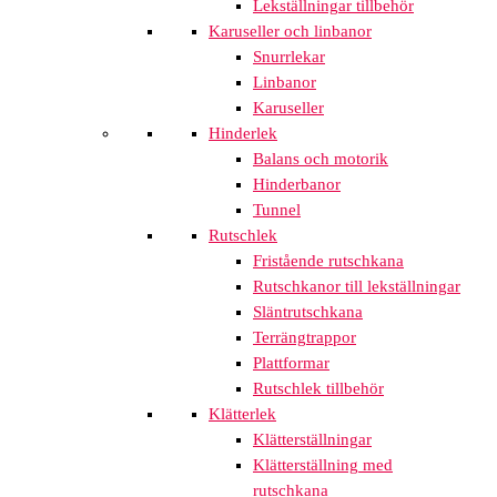
Lekställningar tillbehör
Karuseller och linbanor
Snurrlekar
Linbanor
Karuseller
Hinderlek
Balans och motorik
Hinderbanor
Tunnel
Rutschlek
Fristående rutschkana
Rutschkanor till lekställningar
Släntrutschkana
Terrängtrappor
Plattformar
Rutschlek tillbehör
Klätterlek
Klätterställningar
Klätterställning med
rutschkana