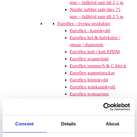
mm – fallhöjd upp till 2,1 m
Nordic rubber safe tiles 75
mm – fallhöjd upp till 2,5 m
Euroflex - övriga produkter
Euroflex - kantskydd
Euroflex hel & halvkulor /
stenar / diamonds
Euroflex kub / kub EPDM
Euroflex svamp/träd
Euroflex stepper/S & C-block
Euroflex gummistockar
Euroflex hörnskydd
Euroflex gräskantskydd
Euroflex trottoarsten
Euroflex stegblock
Euroflex kantprofil - olika
tjocklekar
Euroflex hörnprofil - olika
Consent
Details
About
tjocklek
Grässkyddsmattor