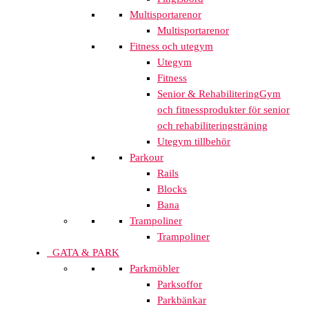
Multisportarenor
Multisportarenor
Fitness och utegym
Utegym
Fitness
Senior & Rehabilitering
Gym
och fitnessprodukter för senior
och rehabiliteringsträning
Utegym tillbehör
Parkour
Rails
Blocks
Bana
Trampoliner
Trampoliner
GATA & PARK
Parkmöbler
Parksoffor
Parkbänkar