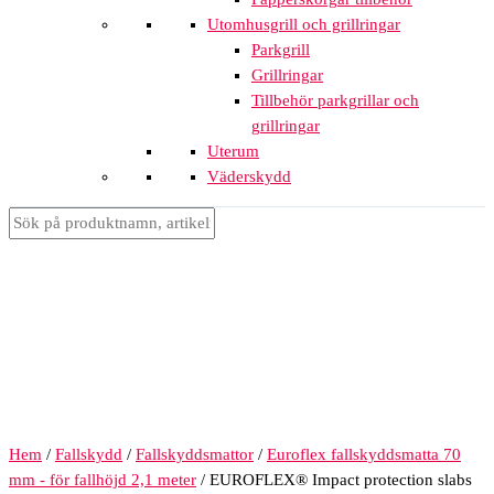
Utomhusgrill och grillringar
Parkgrill
Grillringar
Tillbehör parkgrillar och
grillringar
Uterum
Väderskydd
Hem
/
Fallskydd
/
Fallskyddsmattor
/
Euroflex fallskyddsmatta 70
mm - för fallhöjd 2,1 meter
/ EUROFLEX® Impact protection slabs