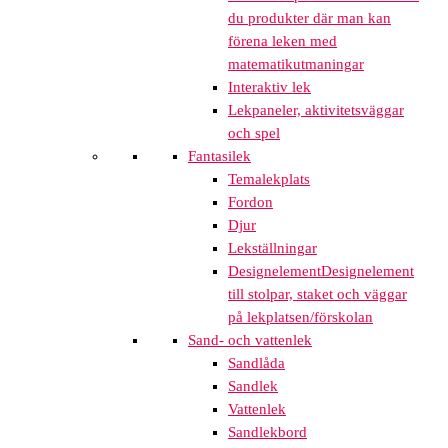
du produkter där man kan
förena leken med
matematikutmaningar
Interaktiv lek
Lekpaneler, aktivitetsväggar
och spel
Fantasilek
Temalekplats
Fordon
Djur
Lekställningar
Designelement
Designelement
till stolpar, staket och väggar
på lekplatsen/förskolan
Sand- och vattenlek
Sandlåda
Sandlek
Vattenlek
Sandlekbord