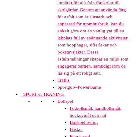
utmärkt för allt från förskolor till
skolgårdar. Genom att använda färg
för asfalt som är slitstark och
anpassad för utomhusbruk, kan du
enkelt göra om en vanlig yta till en
lekplats full av spännande aktiviteter
som hopphagar, sifferlekar och
bokstavsjakter. Dessa
asfaltsmålningar skapar en miljö som
engagerar barnen, samtidigt som de
lär sig på ett roligt sätt.
Träflis
Sportgolv-PowerGame
SPORT & TRÄNING
Bollspel
Fotbollsmål, handbollsmål,
hockeymål och nät
Bollspel övrigt
Basket
Pingisbord