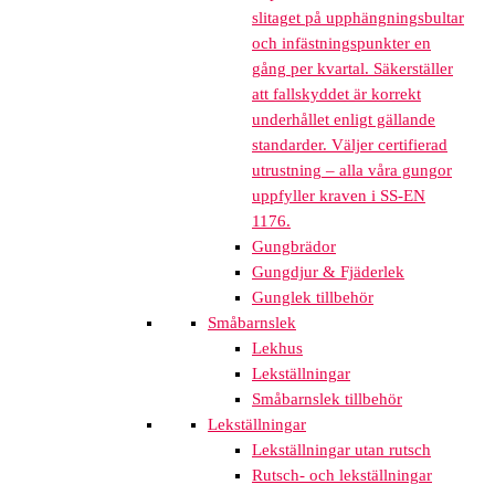
slitaget på upphängningsbultar
och infästningspunkter en
gång per kvartal. Säkerställer
att fallskyddet är korrekt
underhållet enligt gällande
standarder. Väljer certifierad
utrustning – alla våra gungor
uppfyller kraven i SS-EN
1176.
Gungbrädor
Gungdjur & Fjäderlek
Gunglek tillbehör
Småbarnslek
Lekhus
Lekställningar
Småbarnslek tillbehör
Lekställningar
Lekställningar utan rutsch
Rutsch- och lekställningar