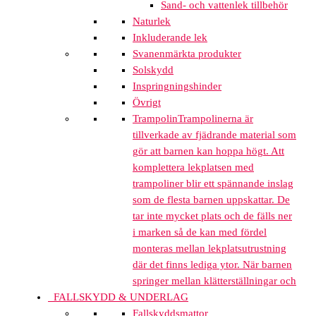
Sand- och vattenlek tillbehör
Naturlek
Inkluderande lek
Svanenmärkta produkter
Solskydd
Inspringningshinder
Övrigt
Trampolin
Trampolinerna är
tillverkade av fjädrande material som
gör att barnen kan hoppa högt. Att
komplettera lekplatsen med
trampoliner blir ett spännande inslag
som de flesta barnen uppskattar. De
tar inte mycket plats och de fälls ner
i marken så de kan med fördel
monteras mellan lekplatsutrustning
där det finns lediga ytor. När barnen
springer mellan klätterställningar och
FALLSKYDD & UNDERLAG
Fallskyddsmattor