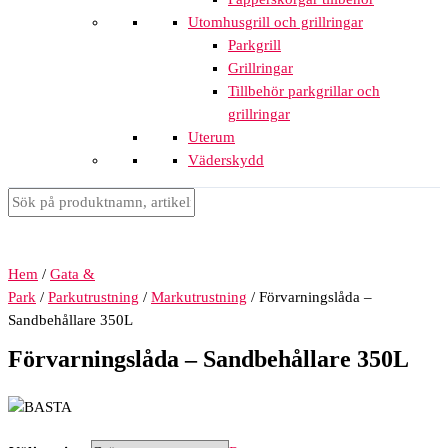
Utomhusgrill och grillringar
Parkgrill
Grillringar
Tillbehör parkgrillar och
grillringar
Uterum
Väderskydd
Hem
/
Gata &
Park
/
Parkutrustning
/
Markutrustning
/ Förvarningslåda –
Sandbehållare 350L
Förvarningslåda – Sandbehållare 350L