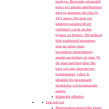
markyta. Beroende på modell
krävs en cirkulär säkerhetszon
med en diameter på cirka 9–
14,5 meter. Det som gör
klätterpyramiden till ett
yteffektivt val är att den
bygger på höjden. Till skillnad
från traditionell utrustning
som tar större plats,
maximerar nätstrukturen
antalet användare på ytan. Ni
får plats med betydligt fler
barn och mer aktivitet per
kvadratmeter, vilket är
idealiskt för begränsade
skolgårdar och kommunala
parker.
Klätterlek tillbehör
Lek och Lär
Matematikprodukter
Här finner