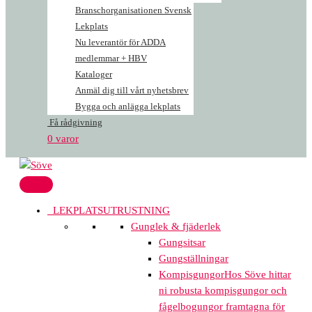
Branschorganisationen Svensk
Lekplats
Nu leverantör för ADDA
medlemmar + HBV
Kataloger
Anmäl dig till vårt nyhetsbrev
Bygga och anlägga lekplats
Få rådgivning
0 varor
LEKPLATSUTRUSTNING
Gunglek & fjäderlek
Gungsitsar
Gungställningar
Kompisgungor
Hos Söve hittar
ni robusta kompisgungor och
fågelbogungor framtagna för