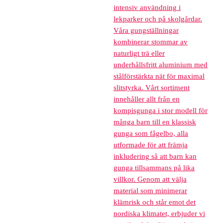
intensiv användning i
lekparker och på skolgårdar.
Våra gungställningar
kombinerar stommar av
naturligt trä eller
underhållsfritt aluminium med
stålförstärkta nät för maximal
slitstyrka. Vårt sortiment
innehåller allt från en
kompisgunga i stor modell för
många barn till en klassisk
gunga som fågelbo, alla
utformade för att främja
inkludering så att barn kan
gunga tillsammans på lika
villkor. Genom att välja
material som minimerar
klämrisk och står emot det
nordiska klimatet, erbjuder vi