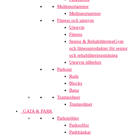
Multisportarenor
Multisportarenor
Fitness och utegym
Utegym
Fitness
Senior & Rehabilitering
Gym
och fitnessprodukter för senior
och rehabiliteringsträning
Utegym tillbehör
Parkour
Rails
Blocks
Bana
Trampoliner
Trampoliner
GATA & PARK
Parkmöbler
Parksoffor
Parkbänkar