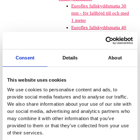
Euroflex fallskyddsmatta 30
mm - för fallhöjd till och med
1 meter
Euroflex fallskyddsmatta 40
mm - för fallhöjd 1,2 meter
Euroflex fallskyddsmatta 50
mm - för fallhöjd 1,5 meter
Euroflex fallskyddsmatta 60
Consent
Details
About
mm – för fallhöjd 1,7 meter
Euroflex fallskyddsmatta 70
mm - för fallhöjd 2,1 meter
This website uses cookies
Euroflex fallskyddsmatta 80
We use cookies to personalise content and ads, to
mm - för fallhöjd 2,4 meter
provide social media features and to analyse our traffic.
Euroflex fallskyddsmatta 90
We also share information about your use of our site with
mm soft - för fallhöjd 3,0
our social media, advertising and analytics partners who
meter
may combine it with other information that you’ve
Nordic rubber safe tiles 40
provided to them or that they’ve collected from your use
mm – fallhöjd upp till 1,5 m
of their services.
Nordic rubber safe tiles 55