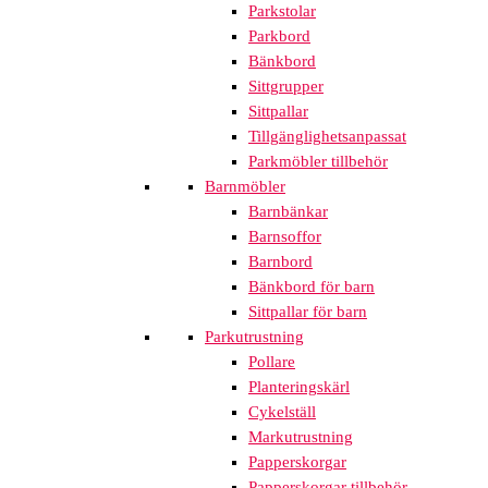
Parkstolar
Parkbord
Bänkbord
Sittgrupper
Sittpallar
Tillgänglighetsanpassat
Parkmöbler tillbehör
Barnmöbler
Barnbänkar
Barnsoffor
Barnbord
Bänkbord för barn
Sittpallar för barn
Parkutrustning
Pollare
Planteringskärl
Cykelställ
Markutrustning
Papperskorgar
Papperskorgar tillbehör