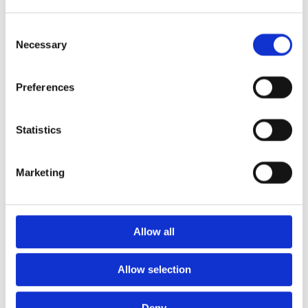
mm – fallhöjd upp till 2,1 m
Nordic rubber safe tiles 75
Consent
mm – fallhöjd upp till 2,5 m
Necessary
Selection
Euroflex - övriga produkter
Euroflex - kantskydd
Euroflex hel & halvkulor /
Preferences
stenar / diamonds
Euroflex kub / kub EPDM
Statistics
Euroflex svamp/träd
Euroflex stepper/S & C-block
Euroflex gummistockar
Marketing
Euroflex hörnskydd
Euroflex gräskantskydd
Euroflex trottoarsten
Euroflex stegblock
Allow all
Euroflex kantprofil - olika
tjocklekar
Allow selection
Euroflex hörnprofil - olika
tjocklek
Grässkyddsmattor
Deny