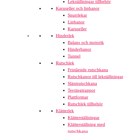
Lekställningar tillbehör
Karuseller och linbanor
Snurrlekar
Linbanor
Karuseller
Hinderlek
Balans och motorik
Hinderbanor
Tunnel
Rutschlek
Fristående rutschkana
Rutschkanor till lekställningar
Släntrutschkana
Terrängtrappor
Plattformar
Rutschlek tillbehör
Klätterlek
Klätterställningar
Klätterställning med
rutschkana