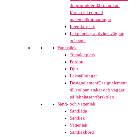
du produkter där man kan
förena leken med
matematikutmaningar
Interaktiv lek
Lekpaneler, aktivitetsväggar
och spel
Fantasilek
Temalekplats
Fordon
Djur
Lekställningar
Designelement
Designelement
till stolpar, staket och väggar
på lekplatsen/förskolan
Sand- och vattenlek
Sandlåda
Sandlek
Vattenlek
Sandlekbord