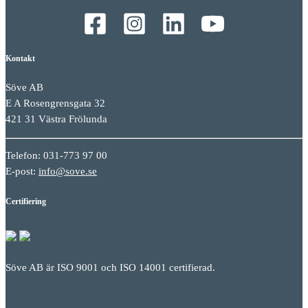
Kontakt
Söve AB
E A Rosengrensgata 32
421 31 Västra Frölunda
Telefon: 031-773 97 00
E-post:
info@sove.se
Certifiering
Söve AB är ISO 9001 och ISO 14001 certifierad.