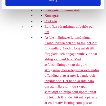
Grässkyddsmattor
Platsgjuten gummiasfalt
Konstgräs
Corkeen
Euroflex förankring, tillbehör och
lim
Asfaltsmålning
Asfaltsmålningar –
Skapa livfulla offentliga miljöer Att
förvandla grå och tråkig asfalt till
färgglada och engagerande ytor har
aldrig varit enklare. Med
asfaltsmålningar kan du göra
skolgårdar, förskolegårdar och andra
offentliga platser mer levande och
inbjudande. Det handlar inte bara
om att måla ytor – du skapar
samtidigt en miljö som uppmuntrar
till lek och lärande. Att måla på asfalt
är en kreativ lösning som passar