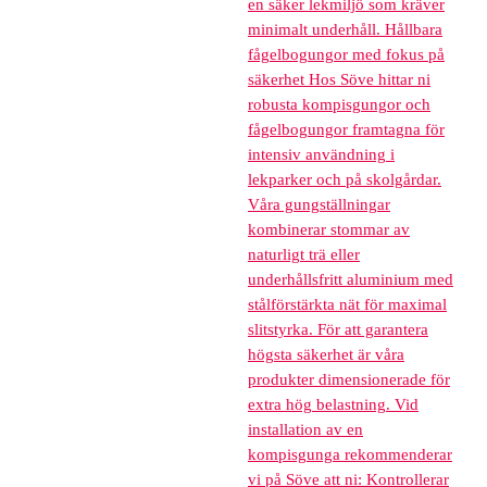
en säker lekmiljö som kräver
minimalt underhåll. Hållbara
fågelbogungor med fokus på
säkerhet Hos Söve hittar ni
robusta kompisgungor och
fågelbogungor framtagna för
intensiv användning i
lekparker och på skolgårdar.
Våra gungställningar
kombinerar stommar av
naturligt trä eller
underhållsfritt aluminium med
stålförstärkta nät för maximal
slitstyrka. För att garantera
högsta säkerhet är våra
produkter dimensionerade för
extra hög belastning. Vid
installation av en
kompisgunga rekommenderar
vi på Söve att ni: Kontrollerar