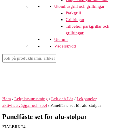
Utomhusgrill och grillringar
Parkgrill
Grillringar
Tillbehör parkgrillar och
grillringar
Uterum
Väderskydd
Hem
/
Lekplatsutrustning
/
Lek och Lär
/
Lekpaneler,
aktivitetsväggar och spel
/ Panelfäste set för alu-stolpar
Panelfäste set för alu-stolpar
FIALBRKT4