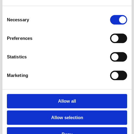
mm – fallhöjd upp till 2,1 m
Nordic rubber safe tiles 75
Consent
mm – fallhöjd upp till 2,5 m
Necessary
Selection
Euroflex - övriga produkter
Euroflex - kantskydd
Euroflex hel & halvkulor /
Preferences
stenar / diamonds
Euroflex kub / kub EPDM
Statistics
Euroflex svamp/träd
Euroflex stepper/S & C-block
Euroflex gummistockar
Marketing
Euroflex hörnskydd
Euroflex gräskantskydd
Euroflex trottoarsten
Euroflex stegblock
Allow all
Euroflex kantprofil - olika
tjocklekar
Allow selection
Euroflex hörnprofil - olika
tjocklek
Grässkyddsmattor