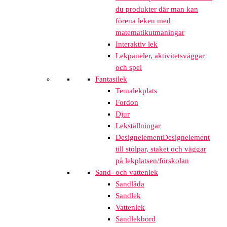
du produkter där man kan
förena leken med
matematikutmaningar
Interaktiv lek
Lekpaneler, aktivitetsväggar
och spel
Fantasilek
Temalekplats
Fordon
Djur
Lekställningar
Designelement
Designelement
till stolpar, staket och väggar
på lekplatsen/förskolan
Sand- och vattenlek
Sandlåda
Sandlek
Vattenlek
Sandlekbord