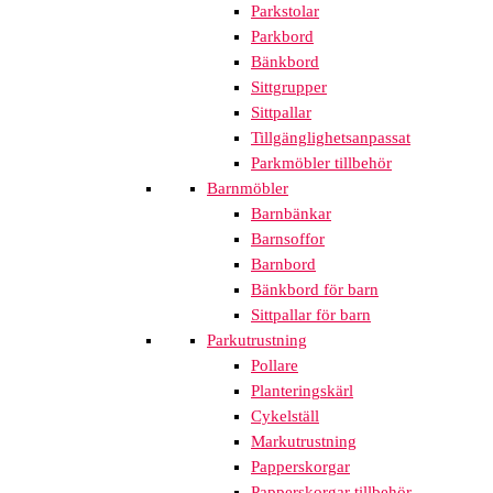
Parkstolar
Parkbord
Bänkbord
Sittgrupper
Sittpallar
Tillgänglighetsanpassat
Parkmöbler tillbehör
Barnmöbler
Barnbänkar
Barnsoffor
Barnbord
Bänkbord för barn
Sittpallar för barn
Parkutrustning
Pollare
Planteringskärl
Cykelställ
Markutrustning
Papperskorgar
Papperskorgar tillbehör