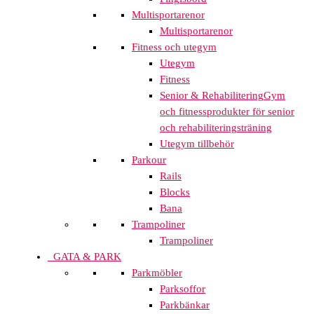
Multisportarenor
Multisportarenor
Fitness och utegym
Utegym
Fitness
Senior & Rehabilitering
Gym
och fitnessprodukter för senior
och rehabiliteringsträning
Utegym tillbehör
Parkour
Rails
Blocks
Bana
Trampoliner
Trampoliner
GATA & PARK
Parkmöbler
Parksoffor
Parkbänkar