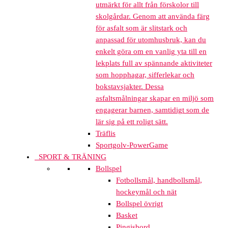
utmärkt för allt från förskolor till
skolgårdar. Genom att använda färg
för asfalt som är slitstark och
anpassad för utomhusbruk, kan du
enkelt göra om en vanlig yta till en
lekplats full av spännande aktiviteter
som hopphagar, sifferlekar och
bokstavsjakter. Dessa
asfaltsmålningar skapar en miljö som
engagerar barnen, samtidigt som de
lär sig på ett roligt sätt.
Träflis
Sportgolv-PowerGame
SPORT & TRÄNING
Bollspel
Fotbollsmål, handbollsmål,
hockeymål och nät
Bollspel övrigt
Basket
Pingisbord