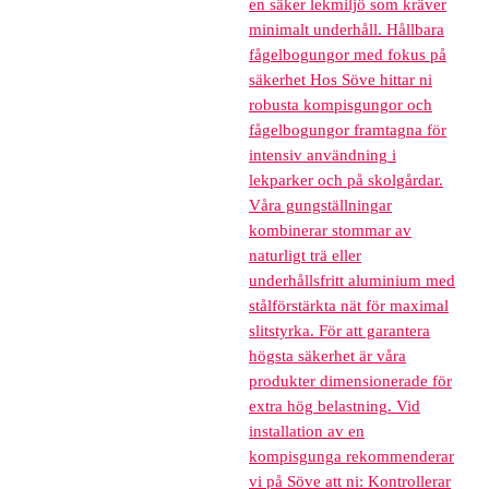
en säker lekmiljö som kräver
minimalt underhåll. Hållbara
fågelbogungor med fokus på
säkerhet Hos Söve hittar ni
robusta kompisgungor och
fågelbogungor framtagna för
intensiv användning i
lekparker och på skolgårdar.
Våra gungställningar
kombinerar stommar av
naturligt trä eller
underhållsfritt aluminium med
stålförstärkta nät för maximal
slitstyrka. För att garantera
högsta säkerhet är våra
produkter dimensionerade för
extra hög belastning. Vid
installation av en
kompisgunga rekommenderar
vi på Söve att ni: Kontrollerar