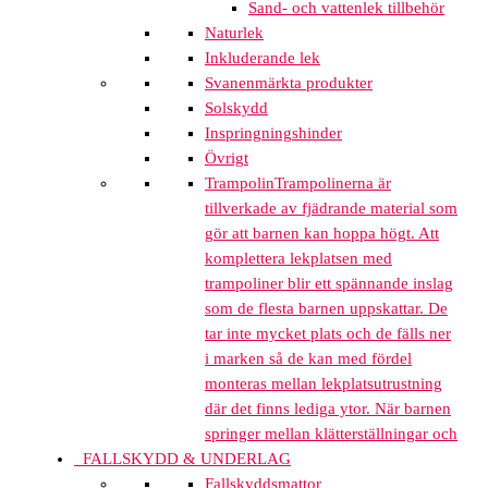
Sand- och vattenlek tillbehör
Naturlek
Inkluderande lek
Svanenmärkta produkter
Solskydd
Inspringningshinder
Övrigt
Trampolin
Trampolinerna är
tillverkade av fjädrande material som
gör att barnen kan hoppa högt. Att
komplettera lekplatsen med
trampoliner blir ett spännande inslag
som de flesta barnen uppskattar. De
tar inte mycket plats och de fälls ner
i marken så de kan med fördel
monteras mellan lekplatsutrustning
där det finns lediga ytor. När barnen
springer mellan klätterställningar och
FALLSKYDD & UNDERLAG
Fallskyddsmattor