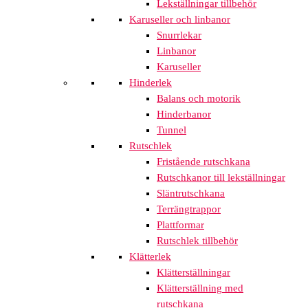
Lekställningar tillbehör
Karuseller och linbanor
Snurrlekar
Linbanor
Karuseller
Hinderlek
Balans och motorik
Hinderbanor
Tunnel
Rutschlek
Fristående rutschkana
Rutschkanor till lekställningar
Släntrutschkana
Terrängtrappor
Plattformar
Rutschlek tillbehör
Klätterlek
Klätterställningar
Klätterställning med
rutschkana