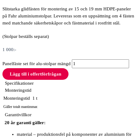
Slitstarka glidfästen för montering av 15 och 19 mm HDPE-paneler
på Fahr aluminiumstolpar.
Levereras som en uppsättning om 4 fästen
med matchande säkerhetskåpor och fästmaterial i rostfritt stål.
(Stolpar beställs separat)
1 000
:-
Panelfäste set för alu-stolpar mängd
Lägg till i offertförfrågan
Specifikationer
Monteringstid
Monteringstid
1 t
Gäller totalt mantimmar.
Garantivillkor
20 år garanti gäller:
material – produktionsfel på komponenter av aluminium för