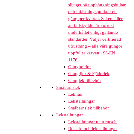
slitaget på upphängningsbultar
och infästningspunkter en
gång per kvartal. Säkerställer
att fallskyddet är korrekt
underhållet enligt gällande
standarder. Väljer certifierad
utrustning – alla våra gungor
uppfyller kraven i SS-EN
1176.
Gungbrädor
Gungdjur & Fjäderlek
Gunglek tillbehör
Småbarnslek
Lekhus
Lekställningar
Småbarnslek tillbehör
Lekställningar
Lekställningar utan rutsch
Rutsch- och lekställningar