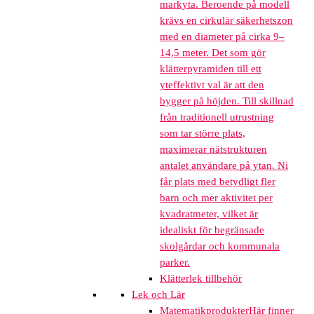
markyta. Beroende på modell
krävs en cirkulär säkerhetszon
med en diameter på cirka 9–
14,5 meter. Det som gör
klätterpyramiden till ett
yteffektivt val är att den
bygger på höjden. Till skillnad
från traditionell utrustning
som tar större plats,
maximerar nätstrukturen
antalet användare på ytan. Ni
får plats med betydligt fler
barn och mer aktivitet per
kvadratmeter, vilket är
idealiskt för begränsade
skolgårdar och kommunala
parker.
Klätterlek tillbehör
Lek och Lär
Matematikprodukter
Här finner