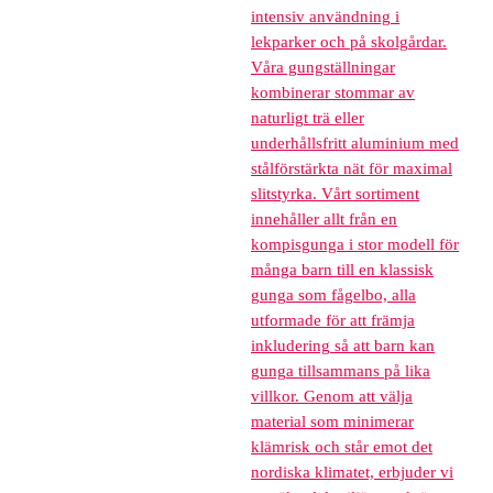
intensiv användning i
lekparker och på skolgårdar.
Våra gungställningar
kombinerar stommar av
naturligt trä eller
underhållsfritt aluminium med
stålförstärkta nät för maximal
slitstyrka. Vårt sortiment
innehåller allt från en
kompisgunga i stor modell för
många barn till en klassisk
gunga som fågelbo, alla
utformade för att främja
inkludering så att barn kan
gunga tillsammans på lika
villkor. Genom att välja
material som minimerar
klämrisk och står emot det
nordiska klimatet, erbjuder vi