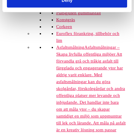
Deny
Grässkyddsmattor
Platsgjuten gummiasfalt
Konstgräs
Corkeen
Euroflex förankring, tillbehör och
lim
Asfaltsmålning
Asfaltsmålningar –
Skapa livfulla offentliga miljöer Att
förvandla grå och tråkig asfalt till
färgglada och engagerande ytor har
aldrig varit enklare. Med
asfaltsmålningar kan du göra
skolgårdar, förskolegårdar och andra
offentliga platser mer levande och
inbjudande. Det handlar inte bara
om att måla ytor – du skapar
samtidigt en miljö som uppmuntrar
till lek och lärande. Att måla på asfalt
är en kreativ lösning som passar