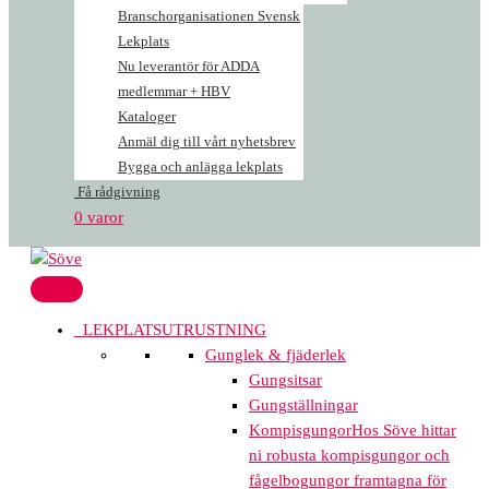
Branschorganisationen Svensk
Lekplats
Nu leverantör för ADDA
medlemmar + HBV
Kataloger
Anmäl dig till vårt nyhetsbrev
Bygga och anlägga lekplats
Få rådgivning
0 varor
LEKPLATSUTRUSTNING
Gunglek & fjäderlek
Gungsitsar
Gungställningar
Kompisgungor
Hos Söve hittar
ni robusta kompisgungor och
fågelbogungor framtagna för