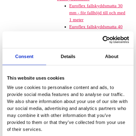
Euroflex fallskyddsmatta 30
mm - för fallhöjd till och med
1 meter
Euroflex fallskyddsmatta 40
mm - för fallhöjd 1,2 meter
Euroflex fallskyddsmatta 50
mm - för fallhöjd 1,5 meter
Euroflex fallskyddsmatta 60
Consent
Details
About
mm – för fallhöjd 1,7 meter
Euroflex fallskyddsmatta 70
mm - för fallhöjd 2,1 meter
This website uses cookies
Euroflex fallskyddsmatta 80
We use cookies to personalise content and ads, to
mm - för fallhöjd 2,4 meter
provide social media features and to analyse our traffic.
Euroflex fallskyddsmatta 90
We also share information about your use of our site with
mm soft - för fallhöjd 3,0
our social media, advertising and analytics partners who
meter
may combine it with other information that you’ve
Nordic rubber safe tiles 40
provided to them or that they’ve collected from your use
mm – fallhöjd upp till 1,5 m
of their services.
Nordic rubber safe tiles 55