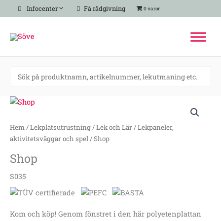
Hoppa
Infocenter
Få rådgivning
0 varor
till
innehåll
Shop
mängd
Hem
/
Lekplatsutrustning
/
Lek och Lär
/
Lekpaneler,
aktivitetsväggar och spel
/ Shop
Shop
S035
Kom och köp! Genom fönstret i den här polyetenplattan