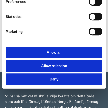
Preferences
S032
Statistics
Marketing
WOODEN POLE
FOR ACTIVITY
PANELS
Allow all
2 790
:-
Allow selection
Deny
Vi har så mycket vi skulle vilja berätta om detta både
stora och lilla företag i Ulefoss, Norge. Ett familjeföretag
som i snart 50 år tillverkat och sålt lekplatsutrustning,