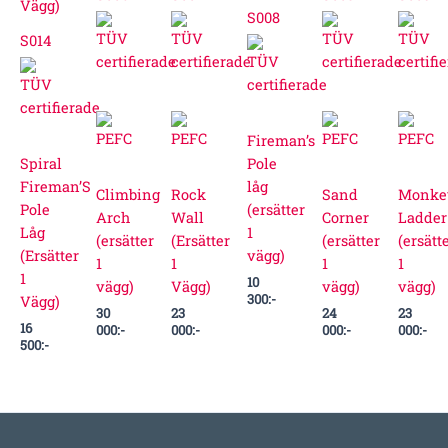
S008
S014
Fireman’s
Spiral
Pole
Fireman’S
låg
Climbing
Rock
Sand
Monke
Pole
(ersätter
Arch
Wall
Corner
Ladder
Låg
1
(ersätter
(Ersätter
(ersätter
(ersätt
(Ersätter
vägg)
1
1
1
1
1
10
vägg)
Vägg)
vägg)
vägg)
300
:-
Vägg)
30
23
24
23
16
000
:-
000
:-
000
:-
000
:-
500
:-