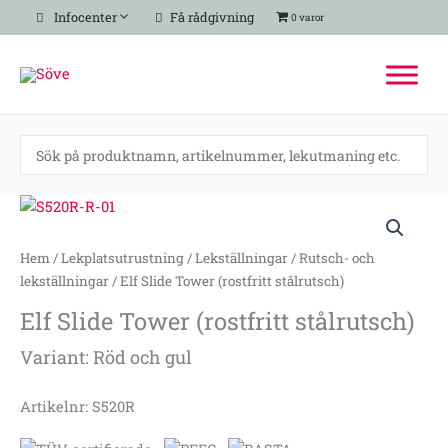
Hoppa
Infocenter
Få rådgivning
0 varor
till
innehåll
Elf
Slide
Tower
Hem
/
Lekplatsutrustning
/
Lekställningar
/
Rutsch- och
(rostfritt
lekställningar
/ Elf Slide Tower (rostfritt stålrutsch)
stålrutsch)
Elf Slide Tower (rostfritt stålrutsch)
mängd
Variant: Röd och gul
Artikelnr: S520R