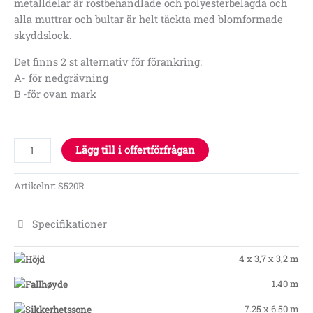
metalldelar är rostbehandlade och polyesterbelagda och
alla muttrar och bultar är helt täckta med blomformade
skyddslock.
Det finns 2 st alternativ för förankring:
A- för nedgrävning
B -för ovan mark
Lägg till i offertförfrågan
Artikelnr:
S520R
Specifikationer
4 x 3,7 x 3,2 m
1.40 m
7.25 x 6.50 m