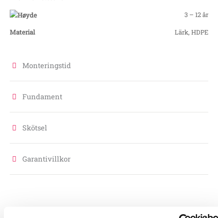
3 – 12 år
Material
Lärk, HDPE
Monteringstid
Fundament
Skötsel
Garantivillkor
Produktens utseende kan avvika mot de bilder som visas