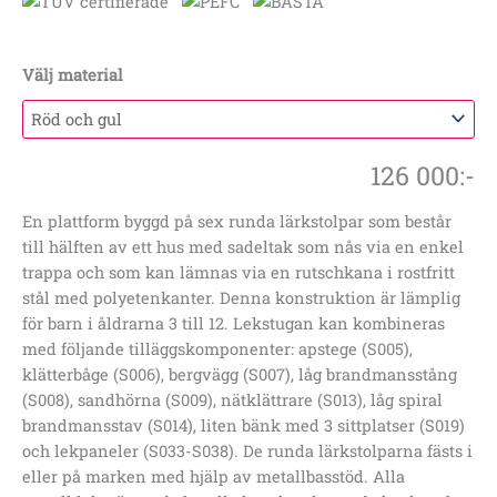
Välj material
126 000
:-
En plattform byggd på sex runda lärkstolpar som består
till hälften av ett hus med sadeltak som nås via en enkel
trappa och som kan lämnas via en rutschkana i rostfritt
stål med polyetenkanter. Denna konstruktion är lämplig
för barn i åldrarna 3 till 12. Lekstugan kan kombineras
med följande tilläggskomponenter: apstege (S005),
klätterbåge (S006), bergvägg (S007), låg brandmansstång
(S008), sandhörna (S009), nätklättrare (S013), låg spiral
brandmansstav (S014), liten bänk med 3 sittplatser (S019)
och lekpaneler (S033-S038). De runda lärkstolparna fästs i
eller på marken med hjälp av metallbasstöd. Alla