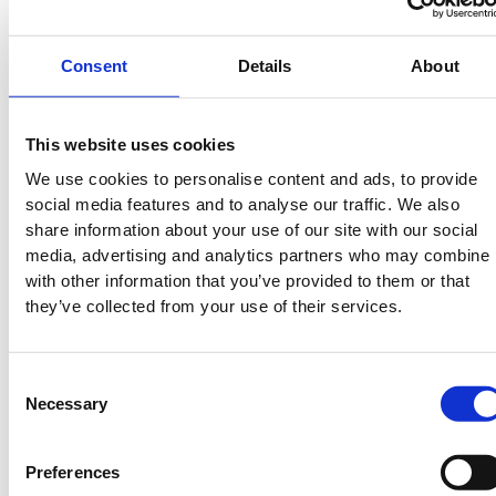
på hemsidan.
Consent
Details
About
Mer information om produkten, klicka här
DWG, produktblad, teknisk information, bilder etc.
This website uses cookies
We use cookies to personalise content and ads, to provide
social media features and to analyse our traffic. We also
share information about your use of our site with our social
media, advertising and analytics partners who may combine i
Tillbehör
with other information that you’ve provided to them or that
they’ve collected from your use of their services.
S037
S034
S035
Consent
Necessary
Selection
S033
S019
S013
Preferences