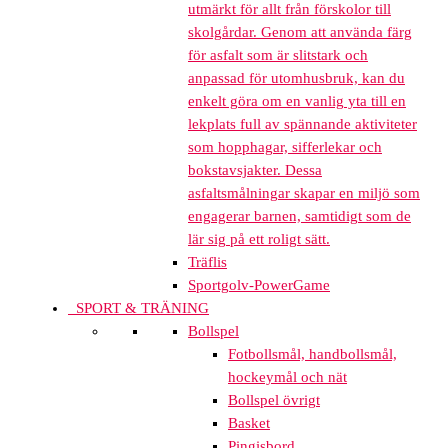
utmärkt för allt från förskolor till
skolgårdar. Genom att använda färg
för asfalt som är slitstark och
anpassad för utomhusbruk, kan du
enkelt göra om en vanlig yta till en
lekplats full av spännande aktiviteter
som hopphagar, sifferlekar och
bokstavsjakter. Dessa
asfaltsmålningar skapar en miljö som
engagerar barnen, samtidigt som de
lär sig på ett roligt sätt.
Träflis
Sportgolv-PowerGame
SPORT & TRÄNING
Bollspel
Fotbollsmål, handbollsmål,
hockeymål och nät
Bollspel övrigt
Basket
Pingisbord