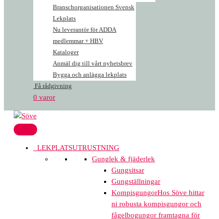
Branschorganisationen Svensk
Lekplats
Nu leverantör för ADDA
medlemmar + HBV
Kataloger
Anmäl dig till vårt nyhetsbrev
Bygga och anlägga lekplats
Få rådgivning
0 varor
LEKPLATSUTRUSTNING
Gunglek & fjäderlek
Gungsitsar
Gungställningar
Kompisgungor
Hos Söve hittar
ni robusta kompisgungor och
fågelbogungor framtagna för