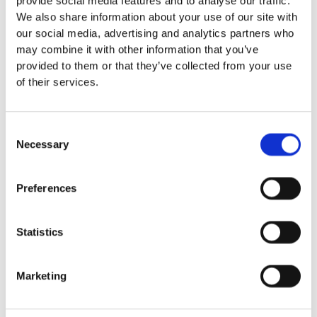
provide social media features and to analyse our traffic.
mm – fallhöjd upp till 2,1 m
We also share information about your use of our site with
Nordic rubber safe tiles 75
our social media, advertising and analytics partners who
mm – fallhöjd upp till 2,5 m
may combine it with other information that you’ve
Euroflex - övriga produkter
provided to them or that they’ve collected from your use
Euroflex - kantskydd
of their services.
Euroflex hel & halvkulor /
stenar / diamonds
Euroflex kub / kub EPDM
Consent
Euroflex svamp/träd
Necessary
Selection
Euroflex stepper/S & C-block
Euroflex gummistockar
Euroflex hörnskydd
Preferences
Euroflex gräskantskydd
Euroflex trottoarsten
Statistics
Euroflex stegblock
Euroflex kantprofil - olika
tjocklekar
Marketing
Euroflex hörnprofil - olika
tjocklek
Grässkyddsmattor