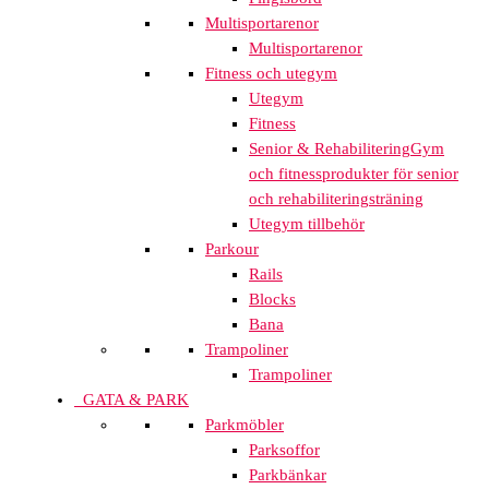
Multisportarenor
Multisportarenor
Fitness och utegym
Utegym
Fitness
Senior & Rehabilitering
Gym
och fitnessprodukter för senior
och rehabiliteringsträning
Utegym tillbehör
Parkour
Rails
Blocks
Bana
Trampoliner
Trampoliner
GATA & PARK
Parkmöbler
Parksoffor
Parkbänkar