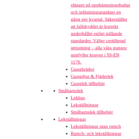
slitaget på upphängningsbultar
och infästningspunkter en
gång per kvartal. Säkerställer
att fallskyddet är korrekt
underhållet enligt gällande
standarder. Väljer certifierad
utrustning – alla våra gungor
uppfyller kraven i SS-EN
1176.
Gungbrädor
Gungdjur & Fjäderlek
Gunglek tillbehör
Småbarnslek
Lekhus
Lekställningar
Småbarnslek tillbehör
Lekställningar
Lekställningar utan rutsch
Rutsch- och lekställningar