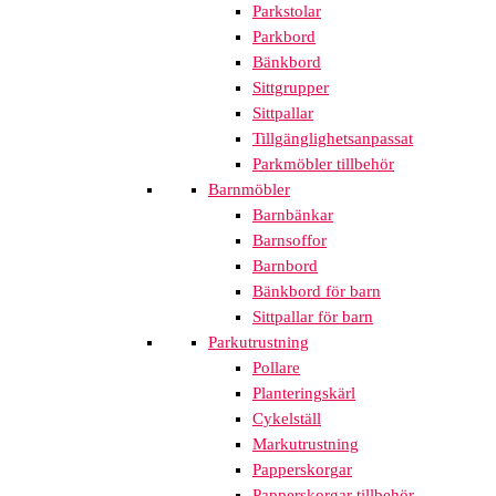
Parkstolar
Parkbord
Bänkbord
Sittgrupper
Sittpallar
Tillgänglighetsanpassat
Parkmöbler tillbehör
Barnmöbler
Barnbänkar
Barnsoffor
Barnbord
Bänkbord för barn
Sittpallar för barn
Parkutrustning
Pollare
Planteringskärl
Cykelställ
Markutrustning
Papperskorgar
Papperskorgar tillbehör