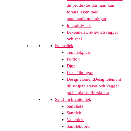
du produkter där man kan
förena leken med
matematikutmaningar
Interaktiv lek
Lekpaneler, aktivitetsväggar
och spel
Fantasilek
Temalekplats
Fordon
Djur
Lekställningar
Designelement
Designelement
till stolpar, staket och väggar
på lekplatsen/förskolan
Sand- och vattenlek
Sandlåda
Sandlek
Vattenlek
Sandlekbord