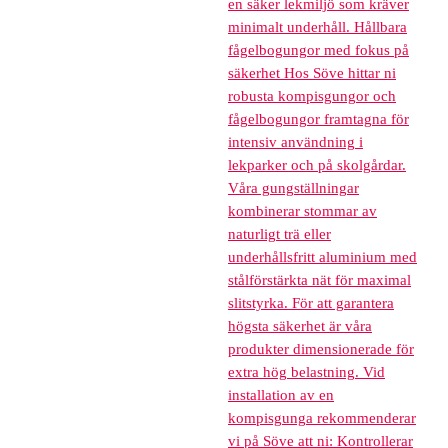
en säker lekmiljö som kräver
minimalt underhåll. Hållbara
fågelbogungor med fokus på
säkerhet Hos Söve hittar ni
robusta kompisgungor och
fågelbogungor framtagna för
intensiv användning i
lekparker och på skolgårdar.
Våra gungställningar
kombinerar stommar av
naturligt trä eller
underhållsfritt aluminium med
stålförstärkta nät för maximal
slitstyrka. För att garantera
högsta säkerhet är våra
produkter dimensionerade för
extra hög belastning. Vid
installation av en
kompisgunga rekommenderar
vi på Söve att ni: Kontrollerar