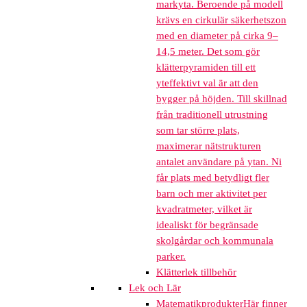
markyta. Beroende på modell
krävs en cirkulär säkerhetszon
med en diameter på cirka 9–
14,5 meter. Det som gör
klätterpyramiden till ett
yteffektivt val är att den
bygger på höjden. Till skillnad
från traditionell utrustning
som tar större plats,
maximerar nätstrukturen
antalet användare på ytan. Ni
får plats med betydligt fler
barn och mer aktivitet per
kvadratmeter, vilket är
idealiskt för begränsade
skolgårdar och kommunala
parker.
Klätterlek tillbehör
Lek och Lär
Matematikprodukter
Här finner