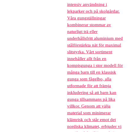
intensiv användning i
lekparker och på skolgårdar.
Våra gungställningar
kombinerar stommar av
naturligt trä eller
underhållsfritt aluminium med
stålförstärkta nät för maximal
slitstyrka. Vårt sortiment
innehåller allt från en
kompisgunga i stor modell för
många barn till en klassisk
gunga som fågelbo, alla
utformade för att främja
inkludering så att barn kan
gunga tillsammans på lika
villkor. Genom att välja
material som minimerar
klämrisk och står emot det
nordiska klimatet, erbjuder vi