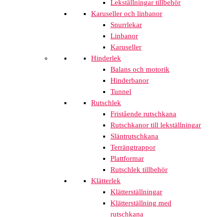
Lekställningar tillbehör
Karuseller och linbanor
Snurrlekar
Linbanor
Karuseller
Hinderlek
Balans och motorik
Hinderbanor
Tunnel
Rutschlek
Fristående rutschkana
Rutschkanor till lekställningar
Släntrutschkana
Terrängtrappor
Plattformar
Rutschlek tillbehör
Klätterlek
Klätterställningar
Klätterställning med
rutschkana