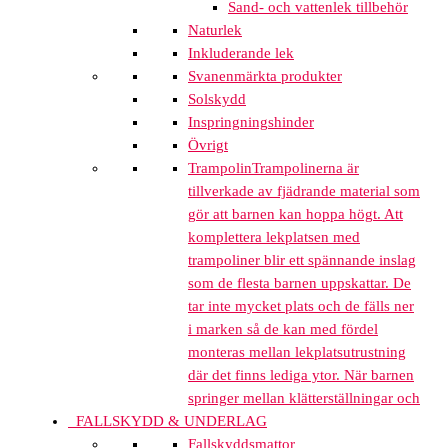
Sand- och vattenlek tillbehör
Naturlek
Inkluderande lek
Svanenmärkta produkter
Solskydd
Inspringningshinder
Övrigt
Trampolin
Trampolinerna är
tillverkade av fjädrande material som
gör att barnen kan hoppa högt. Att
komplettera lekplatsen med
trampoliner blir ett spännande inslag
som de flesta barnen uppskattar. De
tar inte mycket plats och de fälls ner
i marken så de kan med fördel
monteras mellan lekplatsutrustning
där det finns lediga ytor. När barnen
springer mellan klätterställningar och
FALLSKYDD & UNDERLAG
Fallskyddsmattor