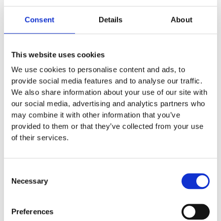
Consent
Details
About
SK Fotboll Nonfill
Konstgräs Fotboll Nonfill
This website uses cookies
We use cookies to personalise content and ads, to
provide social media features and to analyse our traffic.
We also share information about your use of our site with
SK Gräsmatta PU
our social media, advertising and analytics partners who
Konstgräs Gräsmatta PU
may combine it with other information that you’ve
provided to them or that they’ve collected from your use
of their services.
SK-Lek färg
Konstgräs Lek i 15-olika färger
Consent
Necessary
Selection
Preferences