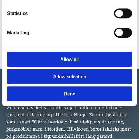
SK Gräsmatta 36
Konstgräs SK 36
Statistics
Marketing
SK Multi – i 8 färger
Konstgräs SK Multi – i 8 färger
Allow all
Allow selection
Deny
Vi har så mycket vi skulle vilja berätta om detta både
stora och lilla företag i Ulefoss, Norge. Ett familjeföretag
som i snart 50 år tillverkat och sålt lekplatsutrustning,
parkmöbler m.m. i Norden. Tillväxten beror faktiskt mest
på produkterna i sig; underhållsfritt, lång garanti,