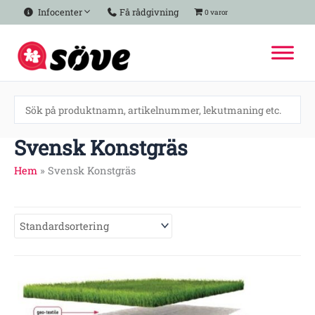
Hoppa
Infocenter
Få rådgivning
0 varor
till
innehåll
Svensk Konstgräs
Hem
»
Svensk Konstgräs