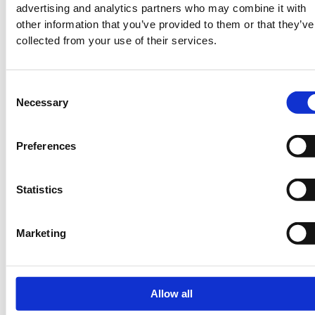
Impact
Impact
slabs
advertising and analytics partners who may combine it with
2
2
protection
protection
2-
100
:-
100
:-
other information that you’ve provided to them or that they’ve
slabs
slabs
colour
collected from your use of their services.
2-
2-
EPDM
coloured
coloured
beige
EPDM
EPDM
40
Consent
Necessary
beige
beige
mm
Selection
70
50
2
100
:-
mm
mm
Preferences
1
1
990
:-
830
:-
Statistics
Marketing
Allow all