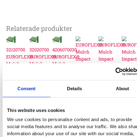
Relaterade produkter
32120700
32020700
4206070030
EUROFLEX®
EUROFLEX®
EUROFLEX®
Mulch
Mulch
Mulch
Impact
Impact
Impact
protection
protection
protection
slabs
slabs
slabs
Consent
Details
About
2-
2-
green
coloured
coloured
30
00-
00-
320206
Rubber
Rubber
mm
This website uses cookies
004-
004-
EUROF
Palisades
Palisades
2
583
582
Mulch
100
:-
We use cookies to personalise content and ads, to provide
green
green
EUROFLEX®
EUROFLEX®
Impact
social media features and to analyse our traffic. We also sha
50
40
Mulch
Mulch
protect
information about your use of our site with our social media,
mm
mm