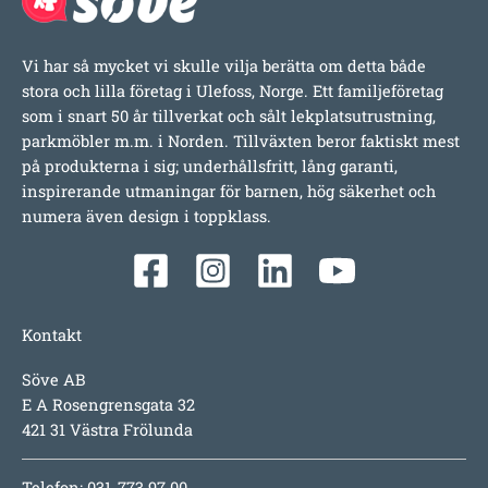
Vi har så mycket vi skulle vilja berätta om detta både
stora och lilla företag i Ulefoss, Norge. Ett familjeföretag
som i snart 50 år tillverkat och sålt lekplatsutrustning,
parkmöbler m.m. i Norden. Tillväxten beror faktiskt mest
på produkterna i sig; underhållsfritt, lång garanti,
inspirerande utmaningar för barnen, hög säkerhet och
numera även design i toppklass.
Kontakt
Söve AB
E A Rosengrensgata 32
421 31 Västra Frölunda
Telefon: 031-773 97 00