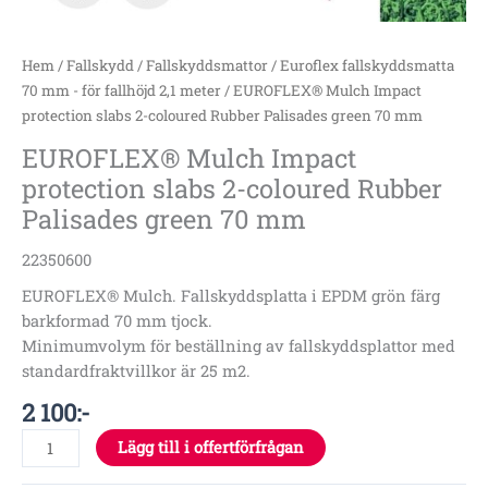
mm
mängd
Hem
/
Fallskydd
/
Fallskyddsmattor
/
Euroflex fallskyddsmatta
70 mm - för fallhöjd 2,1 meter
/ EUROFLEX® Mulch Impact
protection slabs 2-coloured Rubber Palisades green 70 mm
EUROFLEX® Mulch Impact
protection slabs 2-coloured Rubber
Palisades green 70 mm
22350600
EUROFLEX® Mulch. Fallskyddsplatta i EPDM grön färg
barkformad 70 mm tjock.
Minimumvolym för beställning av fallskyddsplattor med
standardfraktvillkor är 25 m2.
2 100
:-
Lägg till i offertförfrågan