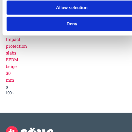
Allow selection
4206060030
Deny
EUROFLEX®
Mulch
Impact
protection
slabs
EPDM
beige
30
mm
2
100
:-