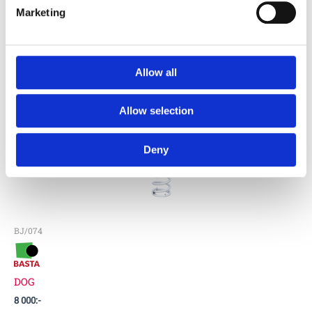
Marketing
Diego Natural
96 000
:-
Allow all
Allow selection
Deny
BJ/074
DOG
8 000
:-