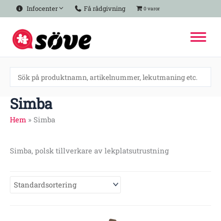
Hoppa
Infocenter
Få rådgivning
0 varor
till
innehåll
Simba
Hem
»
Simba
Simba, polsk tillverkare av lekplatsutrustning