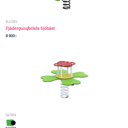
BJ/053
Fjädergungbräda Sjöhäst
8 900
:-
bj/084