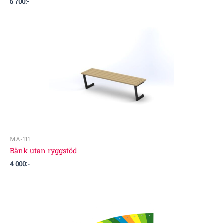
5 700
:-
MA-111
Bänk utan ryggstöd
4 000
:-