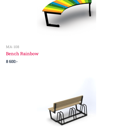
MA-108
Bench Rainbow
8 600
:-