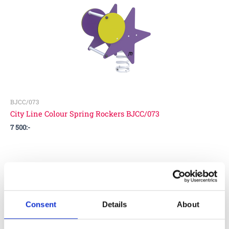
BJCC/073
City Line Colour Spring Rockers BJCC/073
7 500
:-
Consent
Details
About