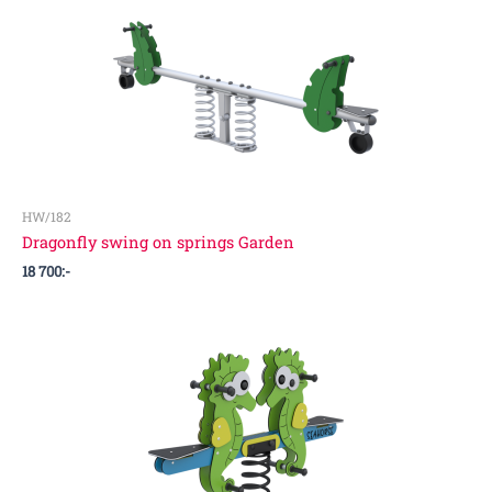
HW/182
Dragonfly swing on springs Garden
18 700
:-