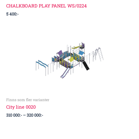
CHALKBOARD PLAY PANEL WS/0224
5 400
:-
Prisintervall:
310
000:-
till
320
000:-
Finns som fler varianter
City line 0020
310 000
:-
–
320 000
:-