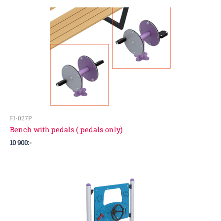
FI-027P
Bench with pedals ( pedals only)
10 900
:-