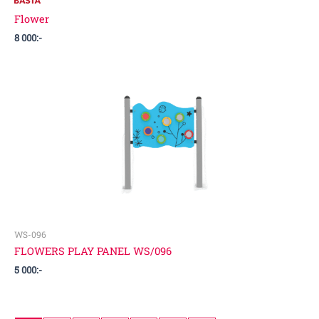
Flower
8 000
:-
WS-096
FLOWERS PLAY PANEL WS/096
5 000
:-